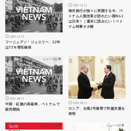
2023.12.12
海外旅行が徐々に再開する今、ベ
トナム人観光客が訪れたい国No.1
は日本！｜週末に読みたい！ベト
ナム時事ネタ帳
2023.12.13
フーニュアン・ジュエリー、22年
は73％増収確保
ニュース記事
ニュース記事
2023.08.13
2024.09.23
中国・紅旗の高級車、ベトナムで
ロシア、台風3号被害で対越支援を
販売開始
表明
ニュース記事
ニュース記事