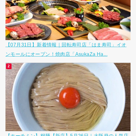
【07月31日】新着情報｜回転寿司店「はま寿司」イオ
ンモールにオープン！焼肉店「AsukaZa Ha...
【ホーチミン】桐麺【新店】5月26日｜大阪発の人気店