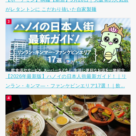
がレタントンに こだわり抜いた自家製麺
【2026年最新版】ハノイの日本人街最新ガイド！｜リ
ンラン・キンマ―・ファンケビンエリア17選！｜飲...