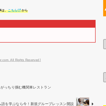
事は、
こちら
から
r.com. All Rights Reserved.]
をがっちり掴む機関車レストラン
ベトナム語を学ぶなら今！新規グループレッスン開設