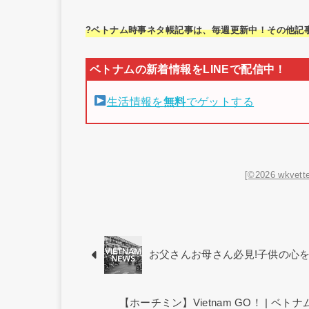
?ベトナム時事ネタ帳記事は、毎週更新中！その他記
生活情報を
無料
でゲットする
[©2026 wkvette
お父さんお母さん必見!子供の心
【ホーチミン】Vietnam GO！ | 