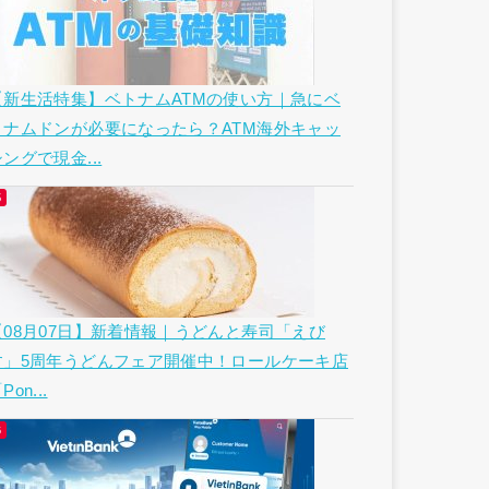
【新生活特集】ベトナムATMの使い方｜急にベ
トナムドンが必要になったら？ATM海外キャッ
ングで現金...
【08月07日】新着情報｜うどんと寿司「えび
す」5周年うどんフェア開催中！ロールケーキ店
Pon...