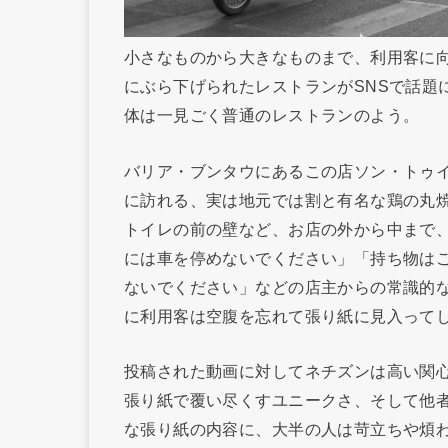
小さなものから大きなものまで、利用客に
にぶら下げられたレストランがSNSで話題
体は一見ごく普通のレストランのよう。
バリア・ブンタウにあるこの店ソン・トゥ
に訪れる、実は地元では割と有名な鶏の丸
トイレの前の壁など、お店の外から中まで
には車を停めないでください」「持ち物は
ないでください」などの店主からの常識的
に利用客は空腹を忘れて張り紙に見入って
投稿された動画に対してネチズンは高い関
張り紙で覆い尽くすユニークさ、そして他
な張り紙の内容に、大半の人は苛立ちや煩