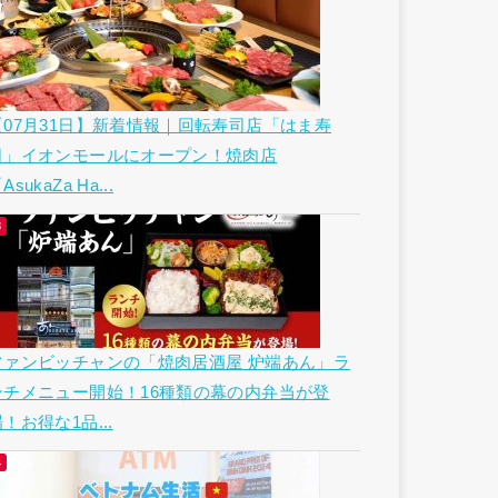
【07月31日】新着情報｜回転寿司店「はま寿
司」イオンモールにオープン！焼肉店
AsukaZa Ha...
ファンビッチャンの「焼肉居酒屋 炉端あん」ラ
ンチメニュー開始！16種類の幕の内弁当が登
！お得な1品...