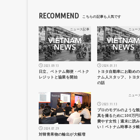
RECOMMEND
ニュース記事
ニュー
2023.09.13
2024.01.31
日立、ベトナム郵便・ベトク
トヨタ自動車にお勤めの
レジットと協業を開始
ナム人スタッフ、トヨタ
の話
ニュース記事
ニュー
2023.11.13
プロのモデルのような観
真を撮るために100万円
費やす女性｜週末に読み
い！ベトナム時事ネタ帳
2024.07.29
対韓青果物の輸出が大幅増