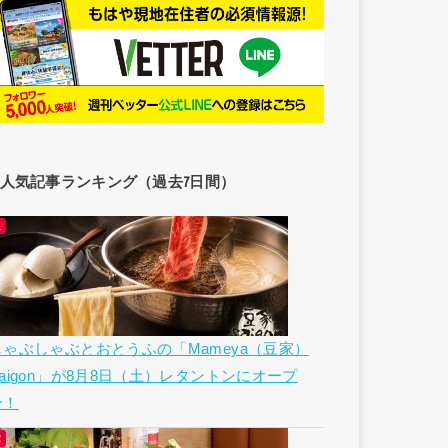
人気記事ランキング（過去7日間）
しゃぶしゃぶとおとうふの「Mameya（豆家）
Saigon」が8月8日（土）レタントンにオープ
ン！