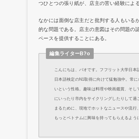
つひとつの張り紙が、店主の苦い経験によ
なかには面倒な店主だと批判する人もいる
的な問題である。店主の意図はその問題の
ペースを提供することにある。
編集ライターB?o
こんにちは、バオです。フフリット大学日本語学
日本語検定のN1取得に向けて猛勉強中。常
いという性格。趣味は料理や映画鑑賞、そし
にいったり市内をサイクリングしたりして過
まるために、現地でホットなニュースや流行
もっとベトナムに興味を持ってもらえるよう