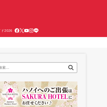
ド2026
検
索: