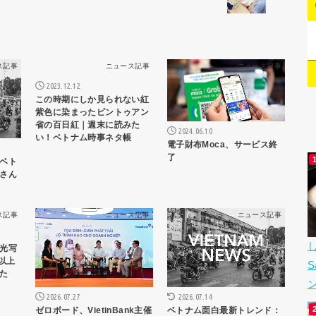
ス記事
ニュース記事
ニュース記事
2023.12.12
この時期にしか見られない紅
紫色に染まったビントゥアン
省の百日紅｜週末に読みた
2024.06.10
い！ベトナム時事ネタ帳
電子財布Moca、サービス終
了
ベト
さん
ス記事
ニュース記事
ニュース記事
光写
以上
た
2026.07.14
2026.07.27
ベトナム面白最新トレンド：
ゼロボード、VietinBank主催