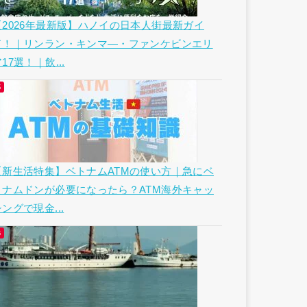
【2026年最新版】ハノイの日本人街最新ガイ
ド！｜リンラン・キンマ―・ファンケビンエリ
17選！｜飲...
【新生活特集】ベトナムATMの使い方｜急にベ
トナムドンが必要になったら？ATM海外キャッ
ングで現金...