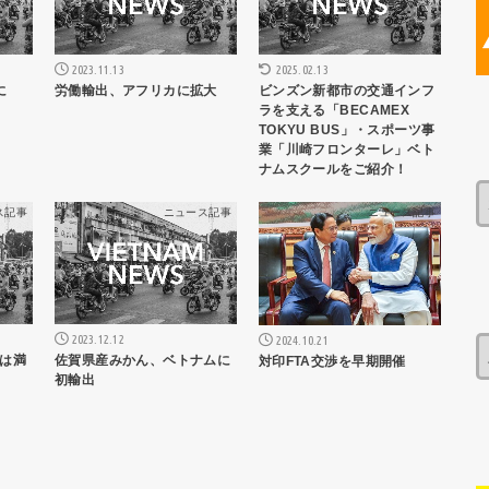
2023.11.13
2025.02.13
に
労働輸出、アフリカに拡大
ビンズン新都市の交通インフ
ラを支える「BECAMEX
TOKYU BUS」・スポーツ事
業「川崎フロンターレ」ベト
ナムスクールをご紹介！
ス記事
ニュース記事
ニュース記事
2023.12.12
2024.10.21
は満
佐賀県産みかん、ベトナムに
対印FTA交渉を早期開催
初輸出