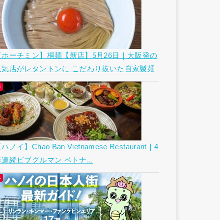
【ホーチミン】桐麺【新店】5月26日｜大阪発の
人気店がレタントンに こだわり抜いた自家製麺
ハノイ】Chao Ban Vietnamese Restaurant｜4
年連続ビブグルマン ベトナ...