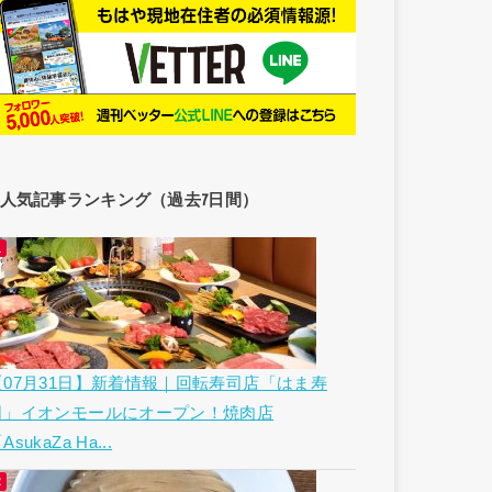
人気記事ランキング（過去7日間）
【07月31日】新着情報｜回転寿司店「はま寿
司」イオンモールにオープン！焼肉店
AsukaZa Ha...