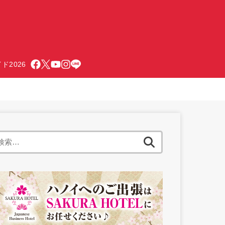
ド2026
検
索: