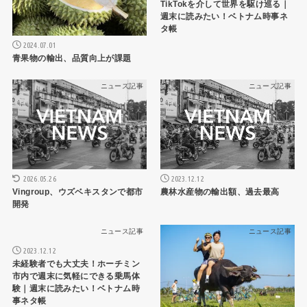
TikTokを介して世界を駆け巡る｜
週末に読みたい！ベトナム時事ネ
タ帳
2024.07.01
青果物の輸出、品質向上が課題
ニュース記事
ニュース記事
2026.05.26
2023.12.12
Vingroup、ウズベキスタンで都市
農林水産物の輸出額、過去最高
開発
ニュース記事
ニュース記事
2023.12.12
未経験者でも大丈夫！ホーチミン
市内で週末に気軽にできる乗馬体
験｜週末に読みたい！ベトナム時
事ネタ帳