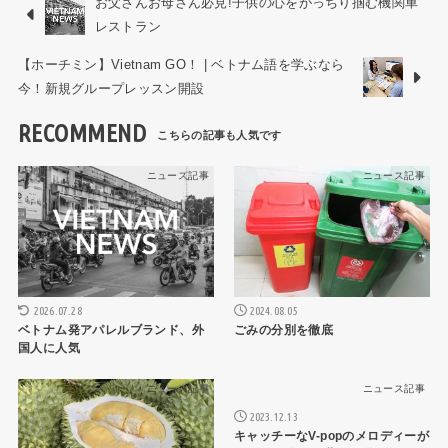
お父さんお母さん必見!子供の心をがっちり掴む機関車
レストラン
【ホーチミン】Vietnam GO！ | ベトナム語を学ぶなら
今！新規グループレッスン開設
RECOMMEND
ニュース記事
ニュース記事
2026.07.28
2024.08.05
ベトナム発アパレルブランド、外
ごみの分別を徹底
国人に人気
ニュース記事
ニュース記事
2023.12.13
キャッチーなV-popのメロディーが