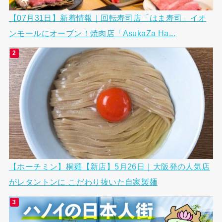
【07月31日】新着情報｜回転寿司店「はま寿司」イオ
ンモールにオープン！焼肉店「AsukaZa Ha...
【ホーチミン】桐麺【新店】5月26日｜大阪発の人気店
がレタントンに こだわり抜いた自家製麺