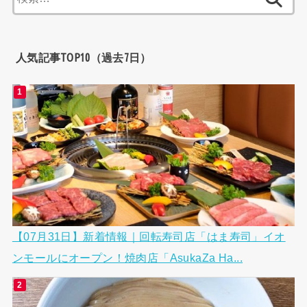
索:
人気記事TOP10（過去7日）
【07月31日】新着情報｜回転寿司店「はま寿司」イオ
ンモールにオープン！焼肉店「AsukaZa Ha...