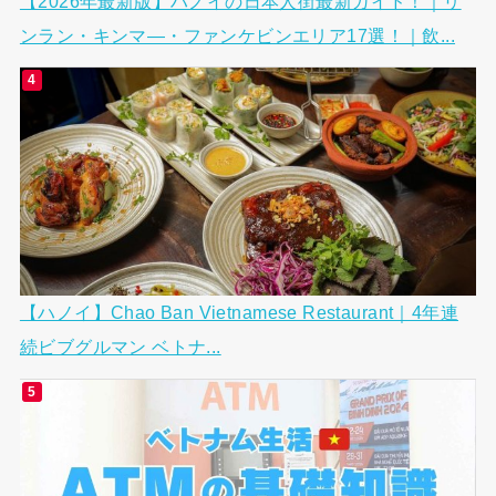
【2026年最新版】ハノイの日本人街最新ガイド！｜リ
ンラン・キンマ―・ファンケビンエリア17選！｜飲...
【ハノイ】Chao Ban Vietnamese Restaurant｜4年連
続ビブグルマン ベトナ...