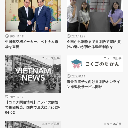
2024.11.18
2024.11.25
中国航空機メーカー、ベトナム市
企画から制作まで日本語で完結 貴
場を重視
社の魅力が伝わる動画制作を
ニュース記事
ニュース記事
2025.04.14
海外在留子女向け日本語オンライ
ン補習校サービス開始
2025.02.12
【コロナ関連情報】ハノイの病院
で集団感染、国内で最大に / 2020-
04-02
ニュース記事
ニュース記事