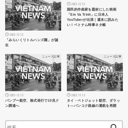
2023.12.12
国民的作曲家を題材にした映画
「Em Va Trinh」に日本人
YouTuberが出演｜週末に読みた
い！ベトナム時事ネタ帳
2023.12.12
「みらいくリトルハンズ園」が誕
生
ニュース記事
ニュース記事
2023.12.13
2023.11.13
バンブー航空、株式発行で10兆ド
タイ・ベトジェット航空、ダラッ
ン調達へ
ト―バンコク路線の運航を再開
検