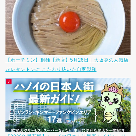
【ホーチミン】桐麺【新店】5月26日｜大阪発の人気店
がレタントンに こだわり抜いた自家製麺