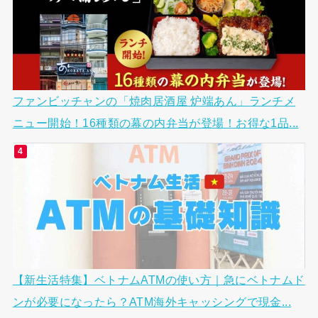
ファンビッチャンの「焼肉居酒屋 炉端あん」ランチメ
ニュー開始！16種類の幕の内弁当が登場！お得な1品...
【新生活特集】ベトナムATMの使い方｜急にベトナムド
ンが必要になったら？ATM海外キャッシングで現金...