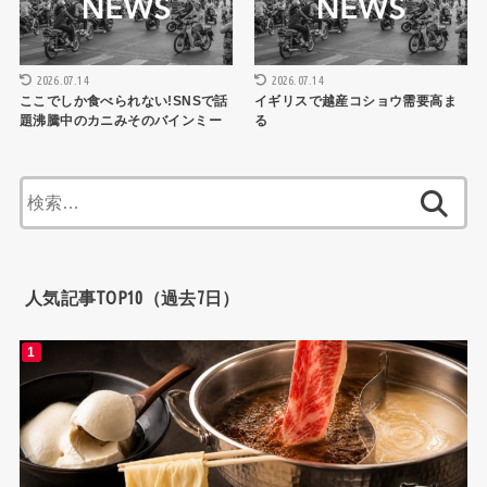
2026.07.14
2026.07.14
ここでしか食べられない!SNSで話
イギリスで越産コショウ需要高ま
題沸騰中のカニみそのバインミー
る
検
索:
人気記事TOP10（過去7日）