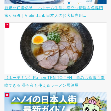
新規赴任者必見！ ベトナム生活に役立つ情報を各専門
家が解説｜VietinBank 日本人のお客様専用...
【ホーチミン】Ramen TEN TO TEN｜飲みも食事も満
喫できる 昼も夜も使えるラーメン居酒屋