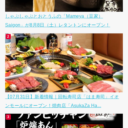
しゃぶしゃぶとおとうふの「Mameya（豆家）
Saigon」が8月8日（土）レタントンにオープン！
【07月31日】新着情報｜回転寿司店「はま寿司」イオ
ンモールにオープン！焼肉店「AsukaZa Ha...