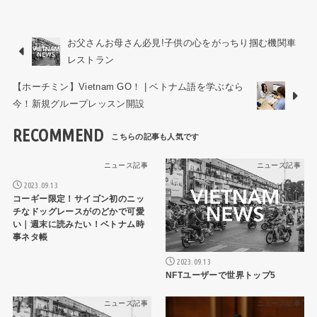
お父さんお母さん必見!子供の心をがっちり掴む機関車
レストラン
【ホーチミン】Vietnam GO！ | ベトナム語を学ぶなら
今！新規グループレッスン開設
RECOMMEND
ニュース記事
ニュース記事
2023.09.13
コーギー限定！サイゴン初のニッ
チなドッグレースがのどかで可愛
い｜週末に読みたい！ベトナム時
事ネタ帳
2023.09.13
NFTユーザーで世界トップ5
ニュース記事
ニュース記事