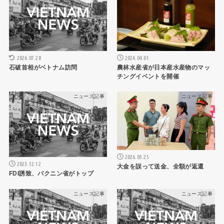
2026.07.28
2024.04.01
石破首相がベトナム訪問
農林水産省が日本産水産物のマッ
チングイベントを開催
ニュース記事
ニュース記事
2026.05.25
2023.12.12
大金を誤って送金、全額が返還
FDI誘致、バクニン省がトップ
ニュース記事
ニュース記事