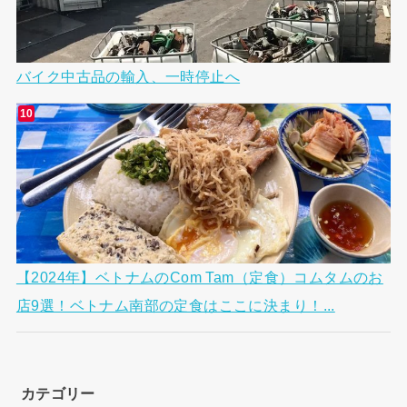
バイク中古品の輸入、一時停止へ
【2024年】ベトナムのCom Tam（定食）コムタムのお
店9選！ベトナム南部の定食はここに決まり！...
カテゴリー