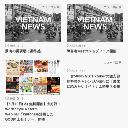
ニュース記事
ニュース記事
2023.12.12
2024.01.31
豚肉の需要増に期待感
障害者向けのジョブフェア開催
ニュース記事
ニュース記事
2023.12.12
一食5000VND!Tiktokerの激安節
約料理チャレンジが流行に｜週末
に読みたい！ベトナム時事ネタ帳
2023.09.13
【5月19日(木) 無料開催】大好評！
Work Style Reform
Webinar「kintoneを活用した
QCD向上セミナー」開催