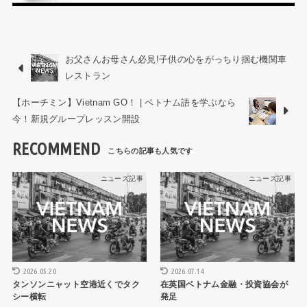
お父さんお母さん必見!子供の心をがっちり掴む機関車
レストラン
【ホーチミン】Vietnam GO！ | ベトナム語を学ぶなら
今！新規グループレッスン開設
RECOMMEND
ニュース記事
ニュース記事
2026.05.20
2026.07.14
タンソンニャット空港近くでタク
在英国ベトナム金融・投資協会が
シー横転
発足