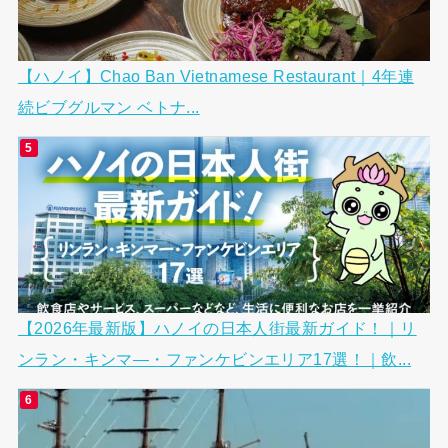
【ハノイ】Chao Ban Vietnamese Restaurant｜4年連
続ビブグルマン ベトナ...
【2026年最新版】ハノイの日本人街最新ガイド！｜リ
ンラン・キンマ―・ファンケビンエリア17選！｜飲...