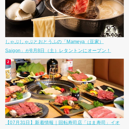
しゃぶしゃぶとおとうふの「Mameya（豆家）
Saigon」が8月8日（土）レタントンにオープン！
【07月31日】新着情報｜回転寿司店「はま寿司」イオ