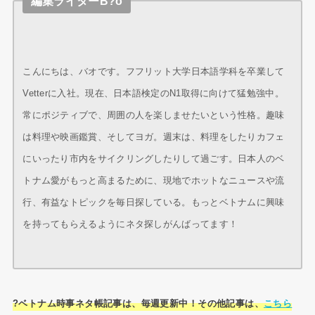
編集ライターB?o
こんにちは、バオです。フフリット大学日本語学科を卒業して
Vetterに入社。現在、日本語検定のN1取得に向けて猛勉強中。
常にポジティブで、周囲の人を楽しませたいという性格。趣味
は料理や映画鑑賞、そしてヨガ。週末は、料理をしたりカフェ
にいったり市内をサイクリングしたりして過ごす。日本人のベ
トナム愛がもっと高まるために、現地でホットなニュースや流
行、有益なトピックを毎日探している。もっとベトナムに興味
を持ってもらえるようにネタ探しがんばってます！
?ベトナム時事ネタ帳記事は、毎週更新中！その他記事は、
こちら