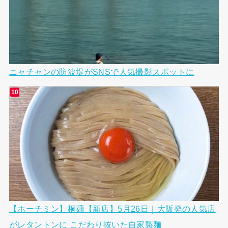
ニャチャンの防波堤がSNSで人気撮影スポットに
【ホーチミン】桐麺【新店】5月26日｜大阪発の人気店
がレタントンに こだわり抜いた自家製麺