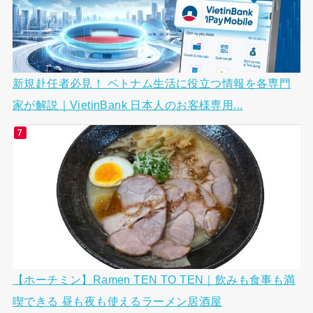
新規赴任者必見！ ベトナム生活に役立つ情報を各専門
家が解説｜VietinBank 日本人のお客様専用...
【ホーチミン】Ramen TEN TO TEN｜飲みも食事も満
喫できる 昼も夜も使えるラーメン居酒屋