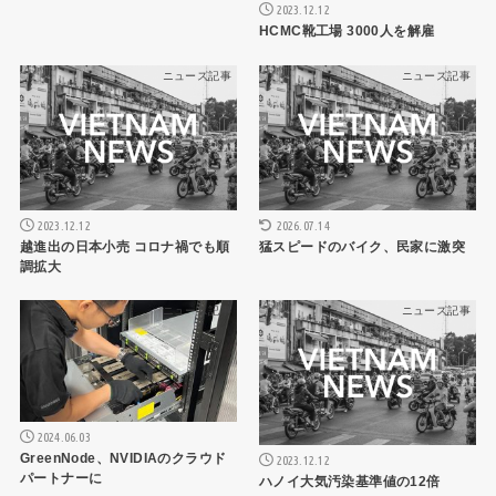
2023.12.12
HCMC靴工場 3000人を解雇
ニュース記事
ニュース記事
2023.12.12
2026.07.14
越進出の日本小売 コロナ禍でも順
猛スピードのバイク、民家に激突
調拡大
ニュース記事
ニュース記事
2024.06.03
GreenNode、NVIDIAのクラウド
2023.12.12
パートナーに
ハノイ大気汚染基準値の12倍