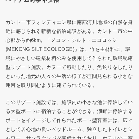
カントー市フォンディエン県に南部河川地域の自然を身
近に感じられる斬新な宿泊施設がある。カントー市の中
心部から約6km。「メコン・シルト・エコロッジ
(MEKONG SILT ECOLODGE)」は、竹を主材料に、環
境にやさしい建築材料のみを使用して作られた環境配慮
型リゾート施設。カヌーで移動したり、魚釣りをしたり
といった地元の人々の生活の様子が垣間見られる小さな
運河を取り囲むように建てられている。
このリゾート施設では、施設内の小さな池に停泊してい
る大型ボートに宿泊することができる。湖畔に停泊する
ボートをイメージして作られたボート型客室には、広々
として居心地の良いベッドルーム、独立したトイレとシ
ャワー、サンラウンジが完備されており、ホテルの一室