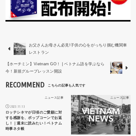
お父さんお母さん必見!子供の心をがっちり掴む機関車
レストラン
【ホーチミン】Vietnam GO！ | ベトナム語を学ぶなら
今！新規グループレッスン開設
RECOMMEND
ニュース記事
ニュース記事
2023.11.13
ロッテシネマが日頃のご愛顧に対
する感謝を、ポップコーンでお返
し！｜週末に読みたい！ベトナム
時事ネタ帳