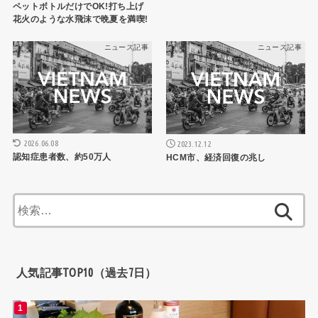
ペットボトルだけでOK!打ち上げ
花火のような水飛沫で晩夏を満喫!
ニュース記事
ニュース記事
2026.06.08
2023.12.12
認知症患者数、約50万人
HCM市、経済回復の兆し
検
索:
人気記事TOP10（過去7日）