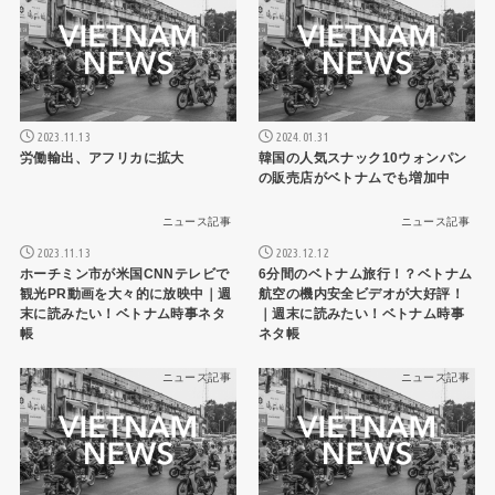
2023.11.13
2024.01.31
労働輸出、アフリカに拡大
韓国の人気スナック10ウォンパン
の販売店がベトナムでも増加中
ニュース記事
ニュース記事
2023.11.13
2023.12.12
ホーチミン市が米国CNNテレビで
6分間のベトナム旅行！？ベトナム
観光PR動画を大々的に放映中｜週
航空の機内安全ビデオが大好評！
末に読みたい！ベトナム時事ネタ
｜週末に読みたい！ベトナム時事
帳
ネタ帳
ニュース記事
ニュース記事