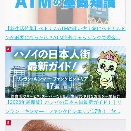
【新生活特集】ベトナムATMの使い方｜急にベトナムド
ンが必要になったら？ATM海外キャッシングで現金...
【2026年最新版】ハノイの日本人街最新ガイド！｜リ
ンラン・キンマ―・ファンケビンエリア17選！｜飲...