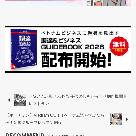
お父さんお母さん必見!子供の心をがっちり掴む機関車
レストラン
【ホーチミン】Vietnam GO！ | ベトナム語を学ぶなら
今！新規グループレッスン開設
RECOMMEND