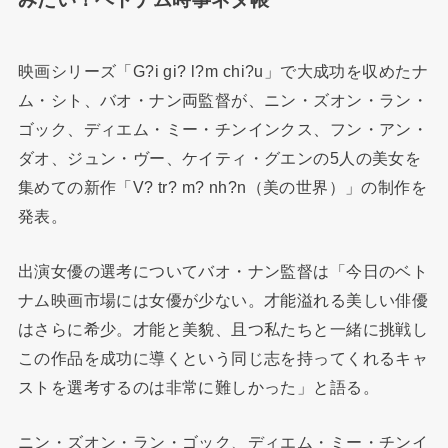
映画シリーズ「G?i gi? l?m chi?u」で大成功を収めたナ
ム・シト、バオ・ナン両監督が、ニン・ズオン・ラン・
ゴック、ディエム・ミー・チンインクス、フン・アン・
ダオ、ジュン・ヴー、ケイティ・グエンの5人の美女を
集めての新作「V? tr? m? nh?n（美の世界）」の制作を
発表。
出演女優の選考についてバオ・ナン監督は「今日のベト
ナム映画市場には女優が少ない。才能溢れる美しい俳優
はさらに希少。才能と美貌、且つ私たちと一緒に挑戦し
この作品を成功に導くという同じ志を持ってくれるキャ
ストを選考するのは非常に難しかった」と語る。
ニン・ズオン・ラン・ゴック、ディエム・ミー・チンイ