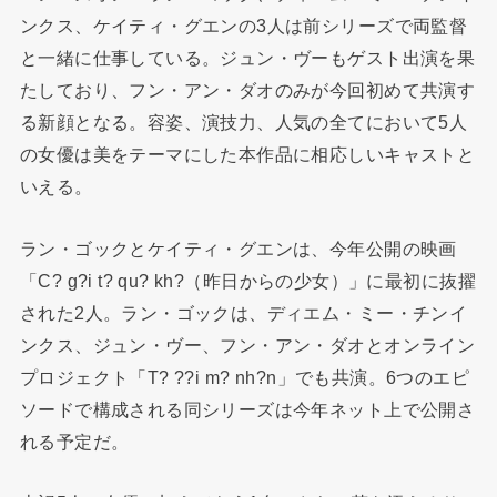
ンクス、ケイティ・グエンの3人は前シリーズで両監督
と一緒に仕事している。ジュン・ヴーもゲスト出演を果
たしており、フン・アン・ダオのみが今回初めて共演す
る新顔となる。容姿、演技力、人気の全てにおいて5人
の女優は美をテーマにした本作品に相応しいキャストと
いえる。
ラン・ゴックとケイティ・グエンは、今年公開の映画
「C? g?i t? qu? kh?（昨日からの少女）」に最初に抜擢
された2人。ラン・ゴックは、ディエム・ミー・チンイ
ンクス、ジュン・ヴー、フン・アン・ダオとオンライン
プロジェクト「T? ??i m? nh?n」でも共演。6つのエピ
ソードで構成される同シリーズは今年ネット上で公開さ
れる予定だ。