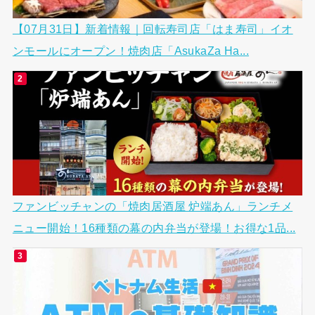
【07月31日】新着情報｜回転寿司店「はま寿司」イオ
ンモールにオープン！焼肉店「AsukaZa Ha...
ファンビッチャンの「焼肉居酒屋 炉端あん」ランチメ
ニュー開始！16種類の幕の内弁当が登場！お得な1品...