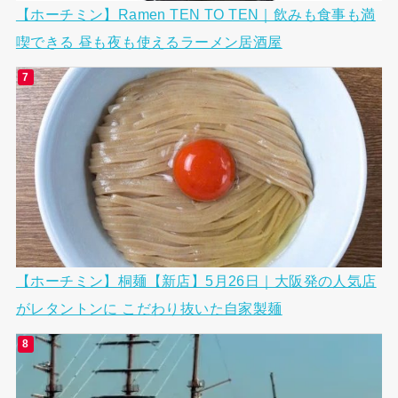
【ホーチミン】Ramen TEN TO TEN｜飲みも食事も満
喫できる 昼も夜も使えるラーメン居酒屋
【ホーチミン】桐麺【新店】5月26日｜大阪発の人気店
がレタントンに こだわり抜いた自家製麺