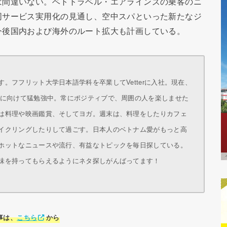
は間違いない。ベトトラベル・エアラインズの乗客のニ
同サービス実用化の見通し、空中スパといった新たなジ
今後国内および海外のルート拡大も計画している。
。フフリット大学日本語学科を卒業してVetterに入社。現在、
得に向けて猛勉強中。常にポジティブで、周囲の人を楽しませた
は料理や映画鑑賞、そしてヨガ。週末は、料理をしたりカフェ
イクリングしたりして過ごす。日本人のベトナム愛がもっと高
ホットなニュースや流行、有益なトピックを毎日探している。
味を持ってもらえるようにネタ探しがんばってます！
事は、
こちら
から