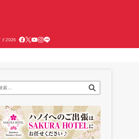
ド2026
検
索: