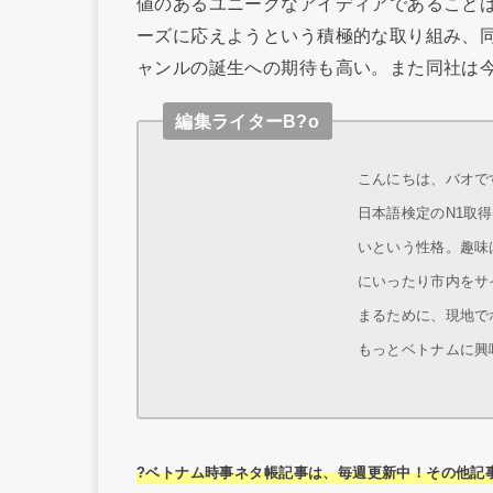
値のあるユニークなアイディアであること
ーズに応えようという積極的な取り組み、
ャンルの誕生への期待も高い。また同社は
編集ライターB?o
こんにちは、バオです
日本語検定のN1取
いという性格。趣味
にいったり市内をサ
まるために、現地で
もっとベトナムに興
?ベトナム時事ネタ帳記事は、毎週更新中！その他記