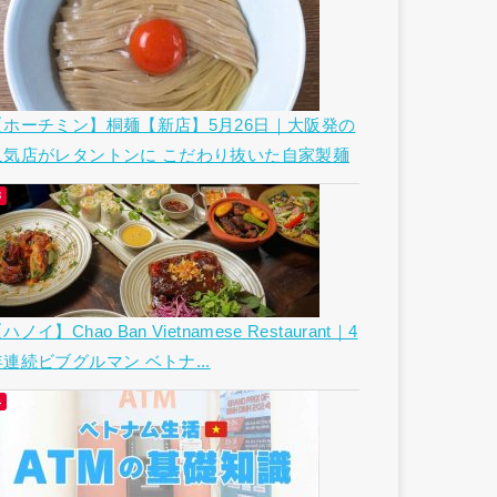
【ホーチミン】桐麺【新店】5月26日｜大阪発の
人気店がレタントンに こだわり抜いた自家製麺
ハノイ】Chao Ban Vietnamese Restaurant｜4
年連続ビブグルマン ベトナ...