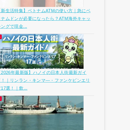
【新生活特集】ベトナムATMの使い方｜急にベ
トナムドンが必要になったら？ATM海外キャッ
ングで現金...
【2026年最新版】ハノイの日本人街最新ガイ
ド！｜リンラン・キンマ―・ファンケビンエリ
17選！｜飲...