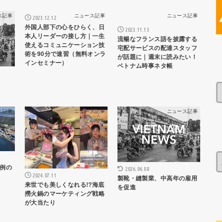
ス記事
ニュース記事
ニュース記事
2023.12.12
外国人部下の心をひらく、日
2023.11.13
本人リーダーの接し方｜一生
流暢なフランス語を披露する
使えるコミュニケーション技
宅配サービスの配達スタッフ
術を90分で速習（無料オンラ
が話題に｜週末に読みたい！
インセミナー）
ベトナム時事ネタ帳
ス記事
ニュース記事
ニュース記事
例の
2026.06.08
2024.07.11
製靴・縫製業、中高年の雇用
来世でも美しくなれる!?海底
を促進
撈火鍋のマーケティング戦略
が大当たり