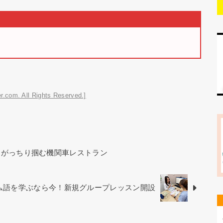
r.com. All Rights Reserved.]
をがっちり掴む機関車レストラン
ベトナム語を学ぶなら今！新規グループレッスン開設