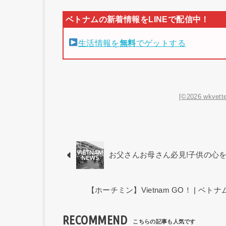
生活情報を
無料
でゲットする
[©2026 wkvette
お父さんお母さん必見!子供の心
【ホーチミン】Vietnam GO！ | 
RECOMMEND