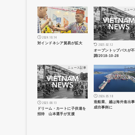
ニュース記事
ニュー
2024.10.14
対インドネシア貿易が拡大
2025.02.12
オープントップバスが不
調/2018-10-28
ニュース記事
ニュー
2026.05.18
造船業、越は海外進出事
2023.08.13
成功事例に
ドリーム・カートに子供達を
招待 山本選手が支援