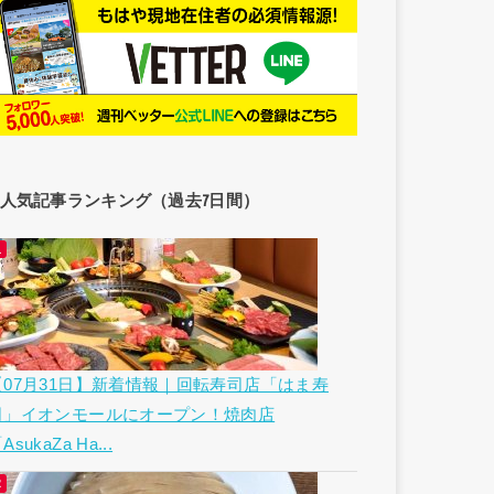
人気記事ランキング（過去7日間）
【07月31日】新着情報｜回転寿司店「はま寿
司」イオンモールにオープン！焼肉店
AsukaZa Ha...