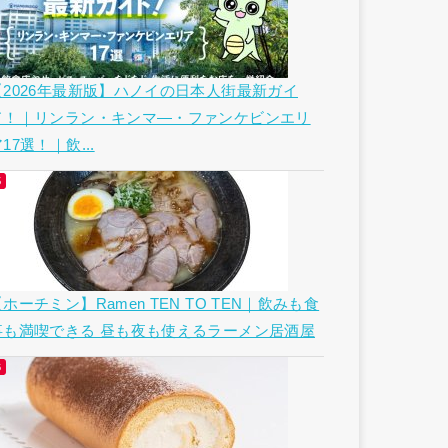
【2026年最新版】ハノイの日本人街最新ガイ
ド！｜リンラン・キンマ―・ファンケビンエリ
17選！｜飲...
ホーチミン】Ramen TEN TO TEN｜飲みも食
事も満喫できる 昼も夜も使えるラーメン居酒屋