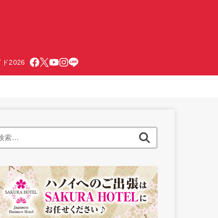
ド2026
検
索: