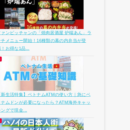
ファンビッチャンの「焼肉居酒屋 炉端あん」ラ
ンチメニュー開始！16種類の幕の内弁当が登
！お得な1品...
【新生活特集】ベトナムATMの使い方｜急にベ
トナムドンが必要になったら？ATM海外キャッ
ングで現金...