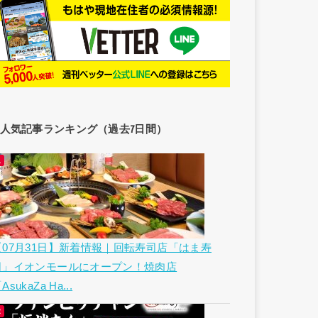
人気記事ランキング（過去7日間）
【07月31日】新着情報｜回転寿司店「はま寿
司」イオンモールにオープン！焼肉店
AsukaZa Ha...