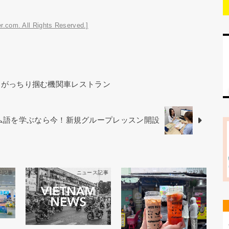
r.com. All Rights Reserved.]
をがっちり掴む機関車レストラン
ベトナム語を学ぶなら今！新規グループレッスン開設
ス記事
ニュース記事
ニュース記事