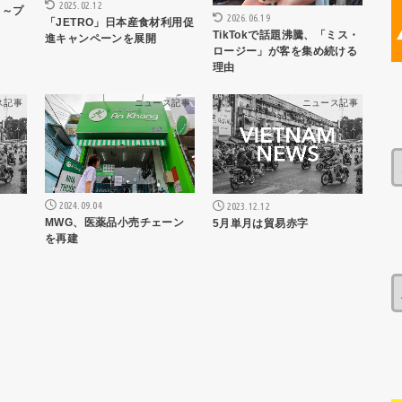
2025.02.12
ィ～プ
2026.06.19
「JETRO」日本産食材利用促
TikTokで話題沸騰、「ミス・
進キャンペーンを展開
ロージー」が客を集め続ける
理由
ス記事
ニュース記事
ニュース記事
2024.09.04
2023.12.12
MWG、医薬品小売チェーン
5月単月は貿易赤字
を再建