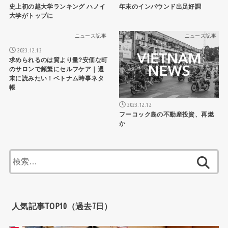
史上初の越大学ランキング ハノイ
年末のインバウンド出足好調
大学がトップに
ニュース記事
ニュース記事
2023.12.13
求められるのは質より量?安価な町
のサロンで頻繁にセルフケア｜週
末に読みたい！ベトナム時事ネタ
帳
2023.12.12
フーコック島の不動産投資、再燃
か
検
索:
人気記事TOP10（過去7日）