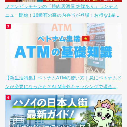
ファンビッチャンの「焼肉居酒屋 炉端あん」ランチメ
ニュー開始！16種類の幕の内弁当が登場！お得な1品...
【新生活特集】ベトナムATMの使い方｜急にベトナムド
ンが必要になったら？ATM海外キャッシングで現金...