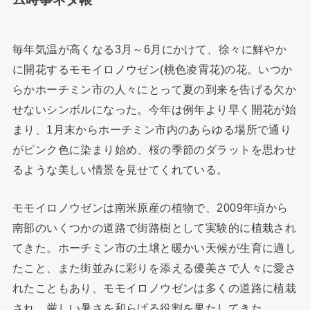
毎年気温が高くなる3月～6月にかけて、徐々に鮮やか
に開花するモモイロノウゼン(桃色凌霄花)の花。いつか
らかホーチミン市の人々にとって夏の到来を告げる欠か
せないシンボルになった。今年は例年より早く開花が始
まり、1月末からホーチミン市内のあらゆる場所で通り
がピンク色に染まり始め、桜の季節のダラットを思わせ
るような美しい情景を見せてくれている。
モモイロノウゼンは南米原産の植物で、2009年頃から
南部のいくつかの道路で街路樹として実験的に植栽され
てきた。ホーチミン市の土壌と暖かい天候が生育に適し
たこと、また街並みに彩りを添える優美さで人々に愛さ
れたこともあり、モモイロノウゼンは多くの道路に植栽
され、厳しい暑さを和らげる役割を果たしてきた。