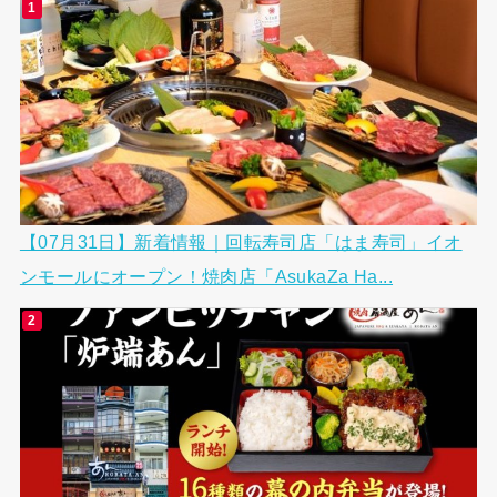
【07月31日】新着情報｜回転寿司店「はま寿司」イオ
ンモールにオープン！焼肉店「AsukaZa Ha...