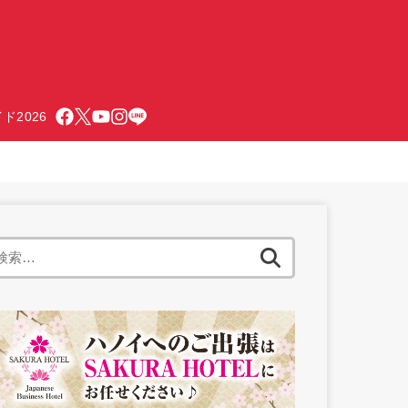
ド2026
検
索: