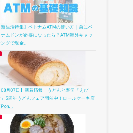
【新生活特集】ベトナムATMの使い方｜急にベ
トナムドンが必要になったら？ATM海外キャッ
ングで現金...
【08月07日】新着情報｜うどんと寿司「えび
す」5周年うどんフェア開催中！ロールケーキ店
Pon...