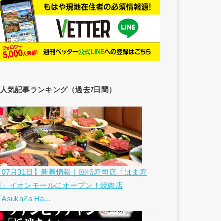
人気記事ランキング（過去7日間）
【07月31日】新着情報｜回転寿司店「はま寿
司」イオンモールにオープン！焼肉店
AsukaZa Ha...