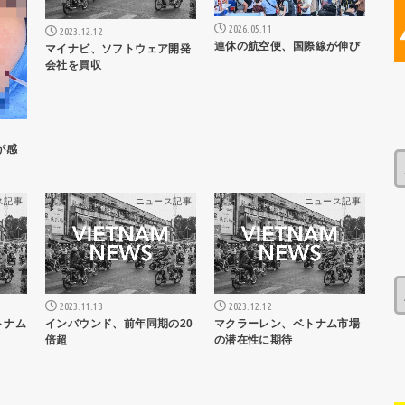
2026.05.11
2023.12.12
連休の航空便、国際線が伸び
マイナビ、ソフトウェア開発
会社を買収
が感
ス記事
ニュース記事
ニュース記事
2023.11.13
2023.12.12
トナム
インバウンド、前年同期の20
マクラーレン、ベトナム市場
倍超
の潜在性に期待