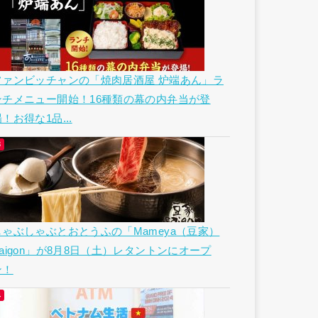
ファンビッチャンの「焼肉居酒屋 炉端あん」ラ
ンチメニュー開始！16種類の幕の内弁当が登
！お得な1品...
しゃぶしゃぶとおとうふの「Mameya（豆家）
Saigon」が8月8日（土）レタントンにオープ
ン！