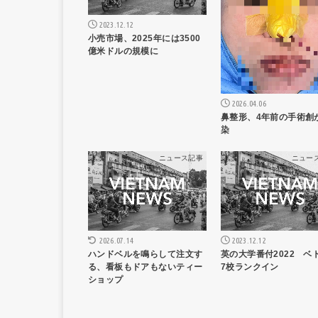
2023.12.12
小売市場、2025年には3500
億米ドルの規模に
2026.04.06
鼻整形、4年前の手術創
染
ニュース記事
ニュー
2023.12.12
2026.07.14
英の大学番付2022 ベ
ハンドベルを鳴らして注文す
7校ランクイン
る、看板もドアもないティー
ショップ