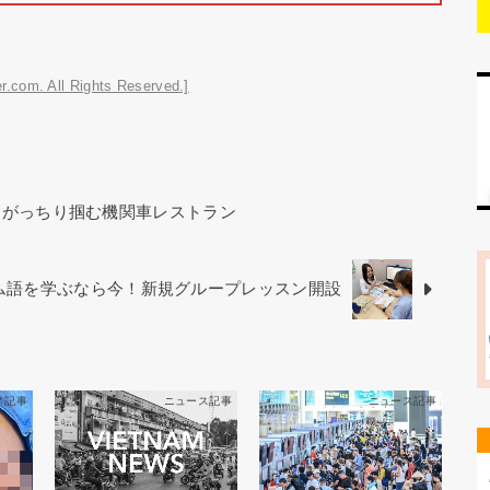
r.com. All Rights Reserved.]
をがっちり掴む機関車レストラン
ベトナム語を学ぶなら今！新規グループレッスン開設
ス記事
ニュース記事
ニュース記事