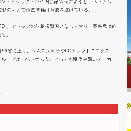
エン・ドゥック・ハイ国会副議長によると、ベトナム・
信頼のもとで両国関係は発展を遂げている。
（FDI）でトップの対越投資国となっており、案件数は約
上る。
は59省に上り、サムスン電子やLGエレクトロニクス、
グループは、ベトナム人にとっても馴染み深いメーカー
す。