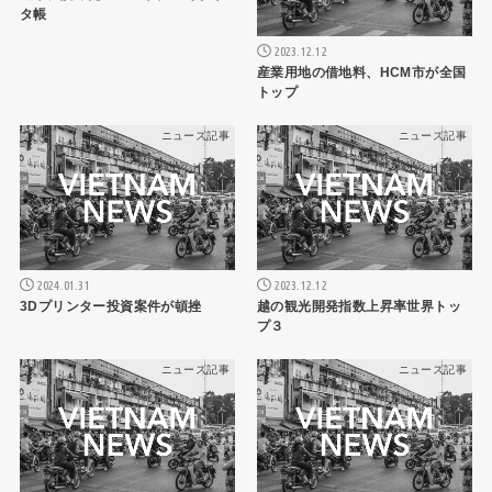
タ帳
2023.12.12
産業用地の借地料、HCM市が全国
トップ
ニュース記事
ニュース記事
2024.01.31
2023.12.12
3Dプリンター投資案件が頓挫
越の観光開発指数上昇率世界トッ
プ３
ニュース記事
ニュース記事