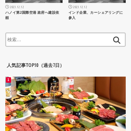
2023.12.12
2023.12.12
ハノイ第2国際空港 政府へ建設依
インド企業、カーシェアリングに
頼
参入
検
索:
人気記事TOP10（過去7日）