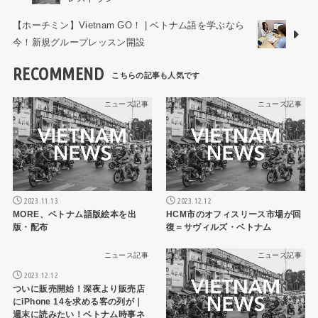
【ホーチミン】Vietnam GO！ | ベトナム語を学ぶなら
今！新規グループレッスン開設
RECOMMEND
ニュース記事
ニュース記事
2023.11.13
2023.12.12
MORE、ベトナム語版絵本を出
HCM市のオフィスリース市場が回
版・配布
復＝サヴィルズ・ベトナム
ニュース記事
ニュース記事
2023.12.12
ついに販売開始！深夜より販売店
にiPhone 14を求める客の列が｜
週末に読みたい！ベトナム時事ネ