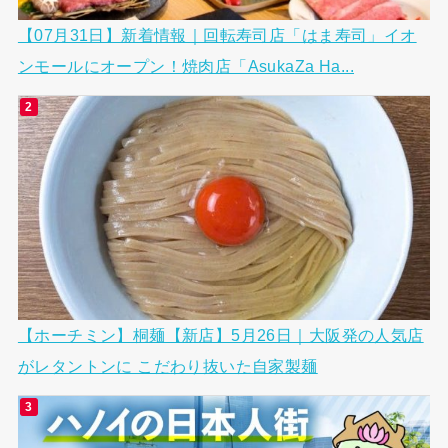
【07月31日】新着情報｜回転寿司店「はま寿司」イオ
ンモールにオープン！焼肉店「AsukaZa Ha...
【ホーチミン】桐麺【新店】5月26日｜大阪発の人気店
がレタントンに こだわり抜いた自家製麺