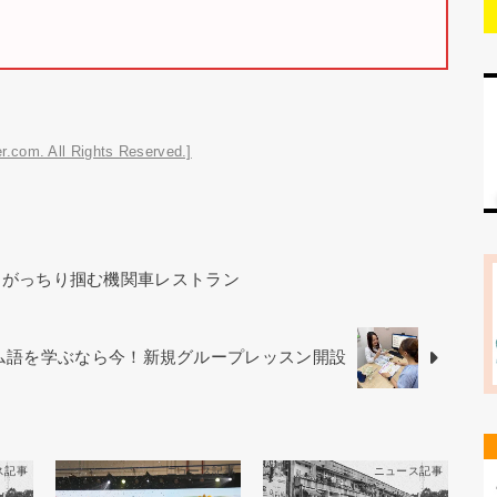
r.com. All Rights Reserved.]
をがっちり掴む機関車レストラン
ベトナム語を学ぶなら今！新規グループレッスン開設
ス記事
ニュース記事
ニュース記事