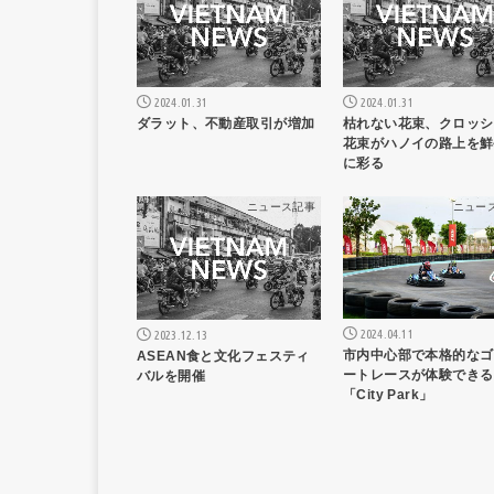
2024.01.31
2024.01.31
ダラット、不動産取引が増加
枯れない花束、クロッシ
花束がハノイの路上を鮮
に彩る
ニュース記事
ニュー
2024.04.11
2023.12.13
市内中心部で本格的なゴ
ASEAN食と文化フェスティ
ートレースが体験できる
バルを開催
「City Park」