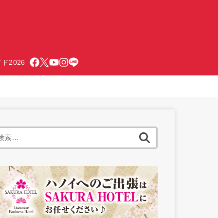
ド2026
検
索: