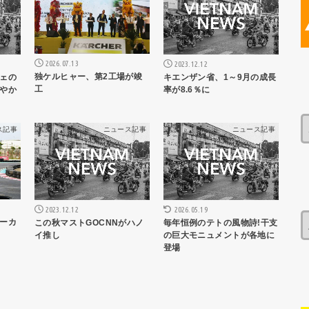
2026.07.13
2023.12.12
独ケルヒャー、第2工場が竣
ェの
キエンザン省、1～9月の成長
工
やか
率が8.6％に
ス記事
ニュース記事
ニュース記事
2023.12.12
2026.05.19
ーカ
この秋マストGOCNNがハノ
毎年恒例のテトの風物詩!干支
イ推し
の巨大モニュメントが各地に
登場