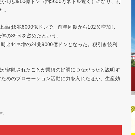
益が1兆3900億ドン（約5600万米ドル近く）になり、前
た。
高は8兆6000億ドンで、前年同期から102％増加し
体の89％を占めたという。
期比44％増の24兆9000億ドンとなった。税引き後利
限が解除されたことが業績の好調につながったと説明す
すためのプロモーション活動に力を入れたほか、生産効
す。