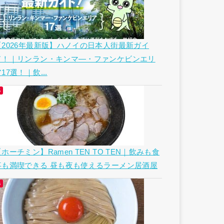
【2026年最新版】ハノイの日本人街最新ガイ
ド！｜リンラン・キンマ―・ファンケビンエリ
17選！｜飲...
ホーチミン】Ramen TEN TO TEN｜飲みも食
事も満喫できる 昼も夜も使えるラーメン居酒屋