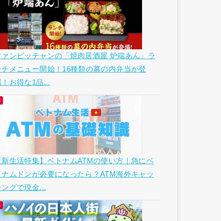
ファンビッチャンの「焼肉居酒屋 炉端あん」ラ
ンチメニュー開始！16種類の幕の内弁当が登
！お得な1品...
【新生活特集】ベトナムATMの使い方｜急にベ
トナムドンが必要になったら？ATM海外キャッ
ングで現金...