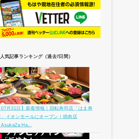
人気記事ランキング（過去7日間）
【07月31日】新着情報｜回転寿司店「はま寿
司」イオンモールにオープン！焼肉店
AsukaZa Ha...