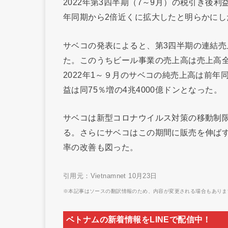
2022年第3四半期（7～9月）の税引き後利
年同期から2倍近くに拡大したと明らかにし
サベコの発表によると、第3四半期の連結売上
た。このうちビール事業の売上高は売上高全
2022年1～９月のサベコの純売上高は前年同
益は同75％増の4兆4000億ドンとなった。
サベコは新型コロナウイルス対策の移動制
る。さらにサベコはこの期間に販売を伸ば
率の改善も図った。
引用元：Vietnamnet 10月23日
※本記事はソースの翻訳情報のため、内容が変更される場合もありま