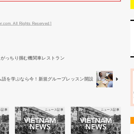
r.com. All Rights Reserved.]
をがっちり掴む機関車レストラン
ベトナム語を学ぶなら今！新規グループレッスン開設
ス記事
ニュース記事
ニュース記事