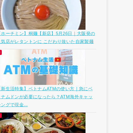
【ホーチミン】桐麺【新店】5月26日｜大阪発の
人気店がレタントンに こだわり抜いた自家製麺
【新生活特集】ベトナムATMの使い方｜急にベ
トナムドンが必要になったら？ATM海外キャッ
ングで現金...