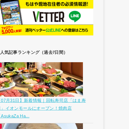
人気記事ランキング（過去7日間）
【07月31日】新着情報｜回転寿司店「はま寿
司」イオンモールにオープン！焼肉店
AsukaZa Ha...