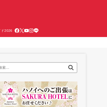
ド2026
検
索: