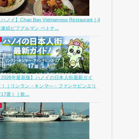
ハノイ】Chao Ban Vietnamese Restaurant｜4
年連続ビブグルマン ベトナ...
【2026年最新版】ハノイの日本人街最新ガイ
ド！｜リンラン・キンマ―・ファンケビンエリ
17選！｜飲...