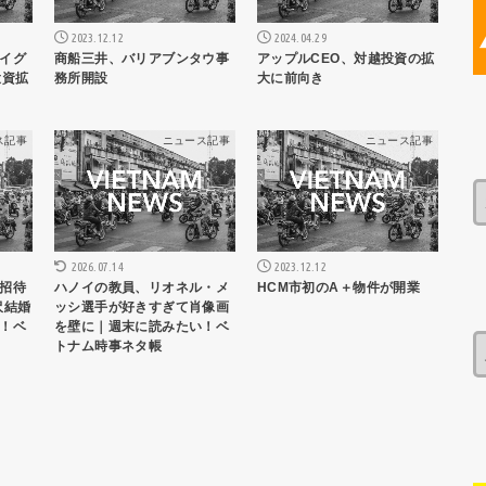
2023.12.12
2024.04.29
イグ
商船三井、バリアブンタウ事
アップルCEO、対越投資の拡
投資拡
務所開設
大に前向き
ス記事
ニュース記事
ニュース記事
2023.12.12
2026.07.14
HCM市初のA＋物件が開業
招待
ハノイの教員、リオネル・メ
沢結婚
ッシ選手が好きすぎて肖像画
！ベ
を壁に｜週末に読みたい！ベ
トナム時事ネタ帳