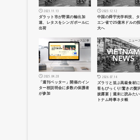
2023.11.13
2023.12.12
ダラット市が野菜の輸出加
中国の舜宇光学科技、タ
速、レタスをシンガポールに
エン省で25億米ドルの
出荷
大へ
ニュース記事
ニュー
2025.04.28
2026.07.14
「週刊ベッター」開催のイン
ズラリと並ぶ高級食材に
ター校説明会に多数の保護者
客もびっくり!驚きの贅
が参加
披露宴｜週末に読みたい
トナム時事ネタ帳