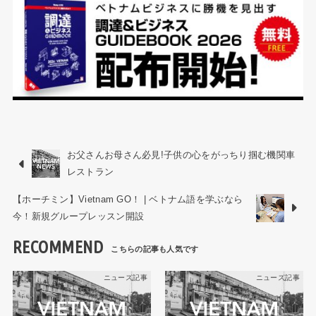
お父さんお母さん必見!子供の心をがっちり掴む機関車
レストラン
【ホーチミン】Vietnam GO！ | ベトナム語を学ぶなら
今！新規グループレッスン開設
RECOMMEND
ニュース記事
ニュース記事