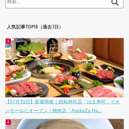
索:
人気記事TOP10（過去7日）
【07月31日】新着情報｜回転寿司店「はま寿司」イオ
ンモールにオープン！焼肉店「AsukaZa Ha...