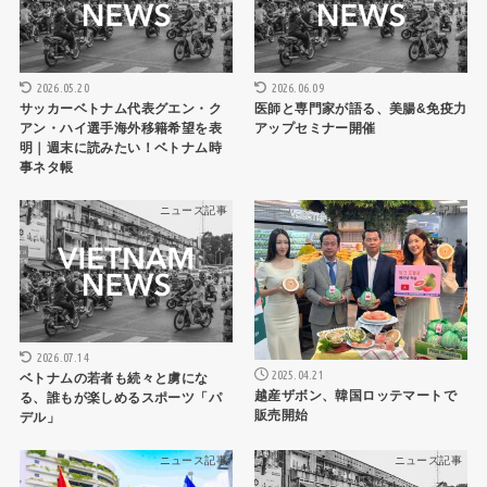
2026.05.20
2026.06.09
サッカーベトナム代表グエン・ク
医師と専門家が語る、美腸&免疫力
アン・ハイ選手海外移籍希望を表
アップセミナー開催
明｜週末に読みたい！ベトナム時
事ネタ帳
ニュース記事
ニュース記事
2026.07.14
2025.04.21
ベトナムの若者も続々と虜にな
越産ザボン、韓国ロッテマートで
る、誰もが楽しめるスポーツ「パ
販売開始
デル」
ニュース記事
ニュース記事