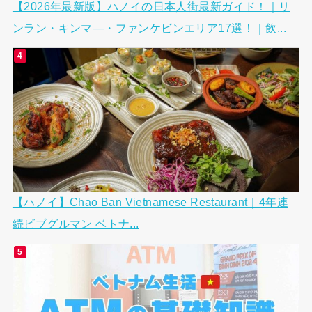
【2026年最新版】ハノイの日本人街最新ガイド！｜リ
ンラン・キンマ―・ファンケビンエリア17選！｜飲...
【ハノイ】Chao Ban Vietnamese Restaurant｜4年連
続ビブグルマン ベトナ...