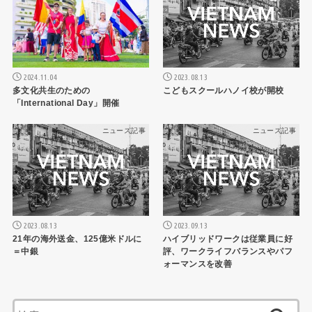
2024.11.04
2023.08.13
多文化共生のための
こどもスクールハノイ校が開校
「International Day」開催
ニュース記事
ニュース記事
2023.08.13
2023.09.13
21年の海外送金、125億米ドルに
ハイブリッドワークは従業員に好
＝中銀
評、ワークライフバランスやパフ
ォーマンスを改善
検