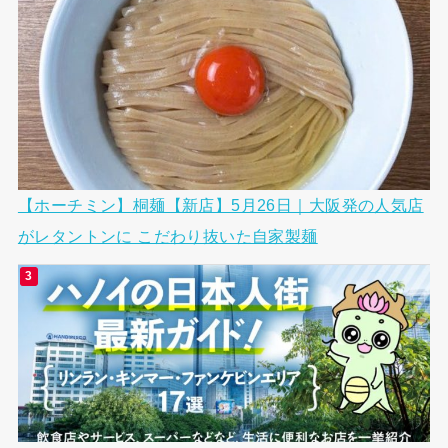
【ホーチミン】桐麺【新店】5月26日｜大阪発の人気店
がレタントンに こだわり抜いた自家製麺