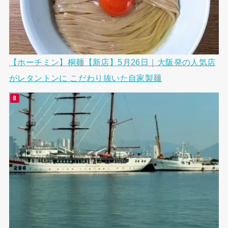
【ホーチミン】桐麺【新店】5月26日｜大阪発の人気店
がレタントンに こだわり抜いた自家製麺