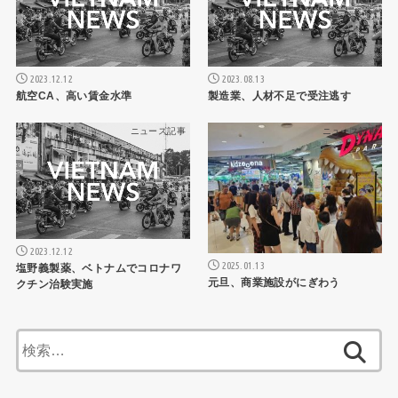
2023.12.12
2023.08.13
航空CA、高い賃金水準
製造業、人材不足で受注逃す
ニュース記事
ニュース記事
2023.12.12
2025.01.13
塩野義製薬、ベトナムでコロナワ
元旦、商業施設がにぎわう
クチン治験実施
検
索: