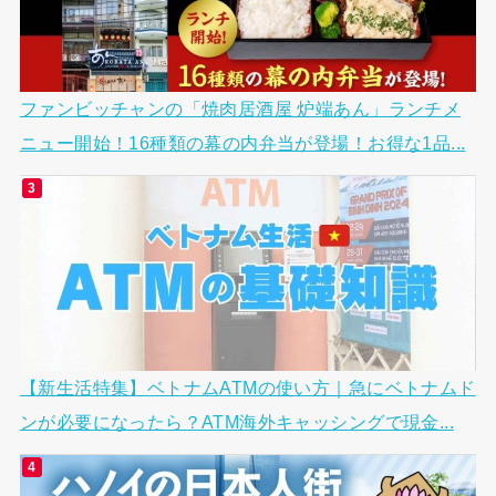
ファンビッチャンの「焼肉居酒屋 炉端あん」ランチメ
ニュー開始！16種類の幕の内弁当が登場！お得な1品...
【新生活特集】ベトナムATMの使い方｜急にベトナムド
ンが必要になったら？ATM海外キャッシングで現金...