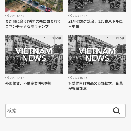
2025.02.20
2023.12.12
まだ間に合う!満開の梅に囲まれて
21年の海外送金、125億米ドルに
ロマンチックな春キャンプ
＝中銀
ニュース記事
ニュース記事
2023.12.12
2023.09.13
外国投資、不動産案件が9割
乳幼児向け商品の市場拡大、企業
が投資加速
検
索: