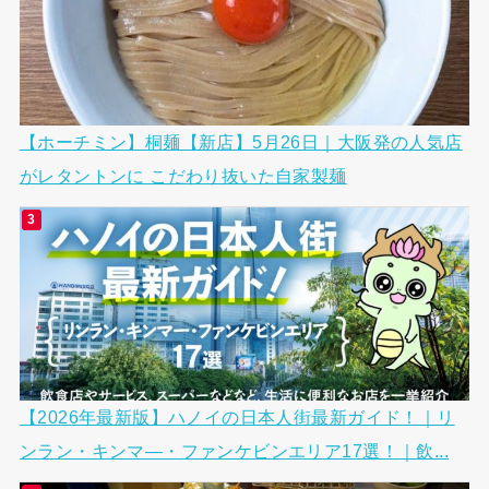
【ホーチミン】桐麺【新店】5月26日｜大阪発の人気店
がレタントンに こだわり抜いた自家製麺
【2026年最新版】ハノイの日本人街最新ガイド！｜リ
ンラン・キンマ―・ファンケビンエリア17選！｜飲...