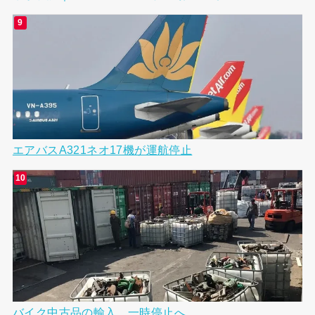
エアバスA321ネオ17機が運航停止
バイク中古品の輸入、一時停止へ