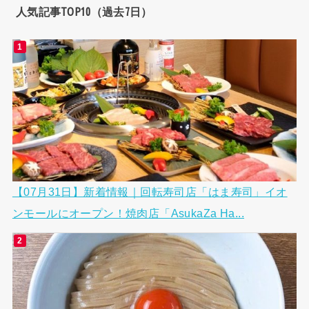
人気記事TOP10（過去7日）
【07月31日】新着情報｜回転寿司店「はま寿司」イオ
ンモールにオープン！焼肉店「AsukaZa Ha...