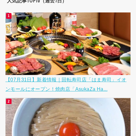
人気記事TOP10（過去7日）
【07月31日】新着情報｜回転寿司店「はま寿司」イオ
ンモールにオープン！焼肉店「AsukaZa Ha...