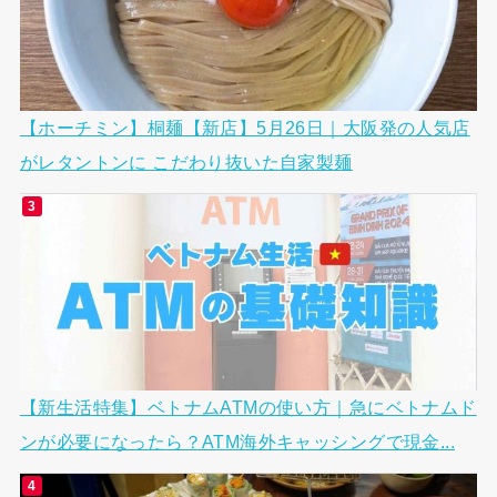
【ホーチミン】桐麺【新店】5月26日｜大阪発の人気店
がレタントンに こだわり抜いた自家製麺
【新生活特集】ベトナムATMの使い方｜急にベトナムド
ンが必要になったら？ATM海外キャッシングで現金...