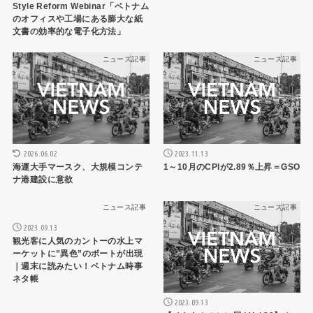
Style Reform Webinar「ベトナム
のオフィスや工場にある膨大な紙
文書の効率的な電子化方法」
ニュース記事
ニュース記事
2026.06.02
2023.11.13
海運大手マースク、大規模コンテ
1～10月のCPIが2.89％上昇＝GSO
ナ港建設に意欲
ニュース記事
ニュース記事
2023.09.13
観光客に人気のカントーの水上マ
ーケットに”異色”のボートが出現
｜週末に読みたい！ベトナム時事
ネタ帳
2023.09.13