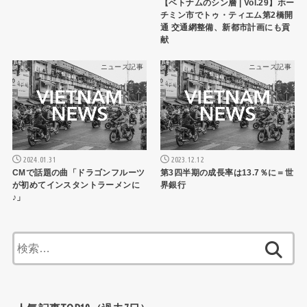
【ベトナムのシン層 | Vol.29】ホー
チミン市でトゥ・ティエム第2橋開
通 交通網整備、新都市計画にも貢
献
ニュース記事
ニュース記事
2024.01.31
2023.12.12
CMで話題の曲「ドラゴンフルーツ
第3四半期の成長率は13.7％に＝世
が初めてインスタントラーメンに
界銀行
♪」
検
索: