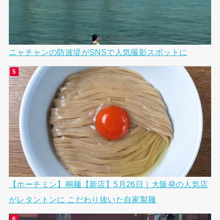
ニャチャンの防波堤がSNSで人気撮影スポットに
【ホーチミン】桐麺【新店】5月26日｜大阪発の人気店
がレタントンに こだわり抜いた自家製麺