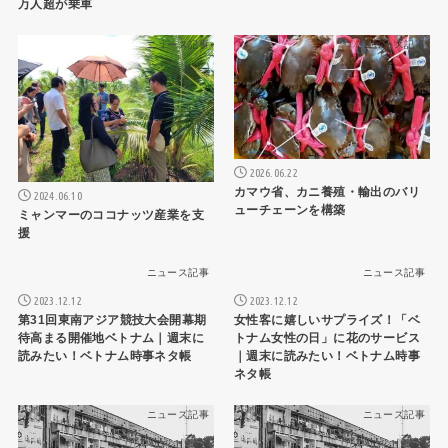
万人超が乗車
ニュース記事
ニュース記事
2026.06.22
カマウ省、カニ養殖・輸出のバリ
2024.06.10
ューチェーンを構築
ミャンマーのココナッツ産業を支
援
ニュース記事
ニュース記事
2023.12.12
2023.12.12
第31回東南アジア競技大会開幕期
女性客に嬉しいサプライズ！「ベ
待高まる開催地ベトナム｜週末に
トナム女性の日」に花のサービス
読みたい！ベトナム時事ネタ帳
｜週末に読みたい！ベトナム時事
ネタ帳
ニュース記事
ニュース記事