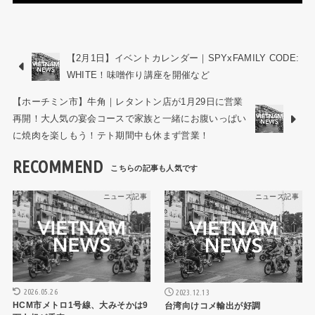
【2月1日】イベントカレンダー｜SPYxFAMILY CODE:
WHITE！味噌作り講座を開催など
【ホーチミン市】牛角｜レタントン店が1月29日に営業
再開！大人気の宴会コースで家族と一緒にお腹いっぱい
に焼肉を楽しもう！テト期間中も休まず営業！
RECOMMEND
ニュース記事
ニュース記事
2026.05.26
2023.12.13
HCM市メトロ1号線、大みそかは9
台湾向けコメ輸出が好調