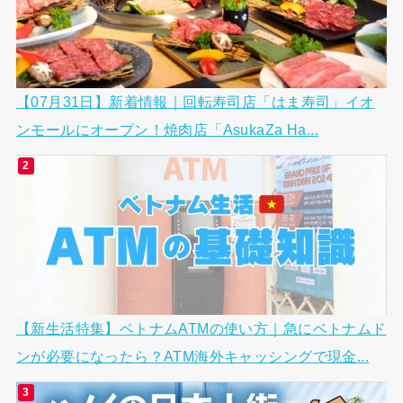
【07月31日】新着情報｜回転寿司店「はま寿司」イオ
ンモールにオープン！焼肉店「AsukaZa Ha...
【新生活特集】ベトナムATMの使い方｜急にベトナムド
ンが必要になったら？ATM海外キャッシングで現金...