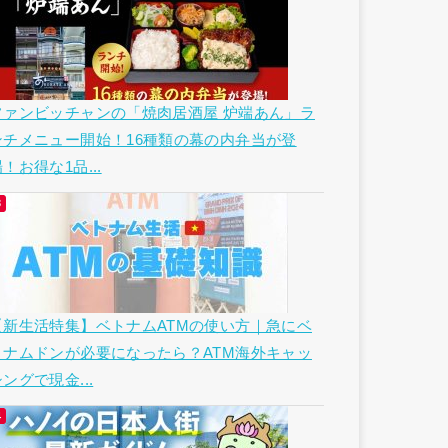
ファンビッチャンの「焼肉居酒屋 炉端あん」ラ
ンチメニュー開始！16種類の幕の内弁当が登
！お得な1品...
【新生活特集】ベトナムATMの使い方｜急にベ
トナムドンが必要になったら？ATM海外キャッ
ングで現金...