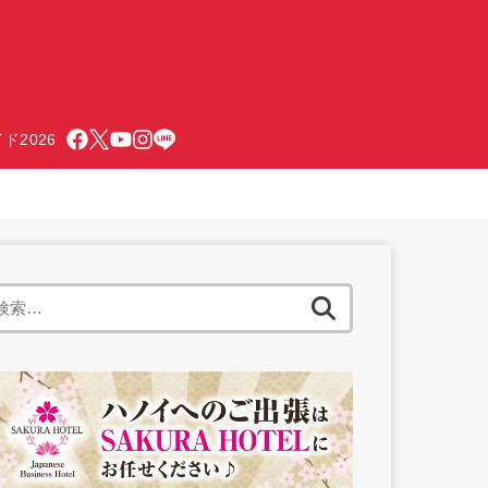
ド2026
検
索: