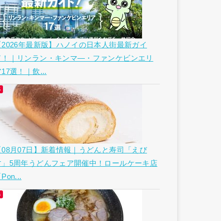
【2026年最新版】ハノイの日本人街最新ガイ
ド！｜リンラン・キンマ―・ファンケビンエリ
17選！｜飲...
【08月07日】新着情報｜うどんと寿司「えび
す」5周年うどんフェア開催中！ロールケーキ店
Pon...