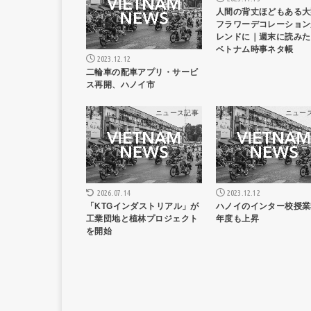
人間の背丈ほどもある大
フラワーデコレーション
レンドに｜週末に読みた
ベトナム時事ネタ帳
2023.12.12
二輪車の配車アプリ・サービ
ス再開、ハノイ市
ニュース記事
ニュー
2023.12.12
2026.07.14
ハノイのインター校授業
「KTGインダストリアル」が
年度も上昇
工業団地と植林プロジェクト
を開始