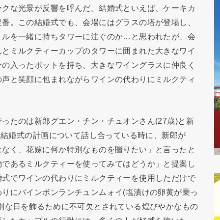
ークな光景が反響を呼んだ。結婚式といえば、ケーキカ
定番。この結婚式でも、会場にはグラスの塔が登場し、
トルを一緒に持ちタワーに注ぐのか…と思われたが、会
んとミルクティーカップのタワーに囲まれた大きなワイ
ーの入ったポットを持ち、大きなワイングラスに仲良く
の声と笑顔に包まれながらワインの代わりにミルクティ
ったのは新郎グエン・チン・チュオンさん(27歳)と新
)。結婚式の計画について話し合っている時に、新郎が
はなく、花嫁に何か特別なものを贈りたい」と言ったと
物であるミルクティーを使ってみてはどうか」と提案し
婚式でワインの代わりにミルクティーを使用しただけで
りにバインボンランチュンムォイ(塩漬けの卵黄が乗っ
別な日を飾るために不可欠とされている煌びやかなもの