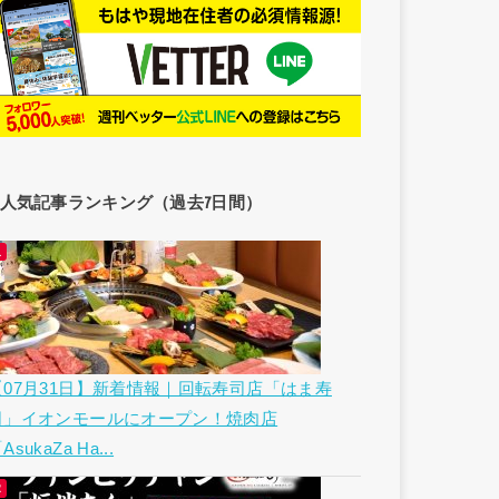
人気記事ランキング（過去7日間）
【07月31日】新着情報｜回転寿司店「はま寿
司」イオンモールにオープン！焼肉店
AsukaZa Ha...