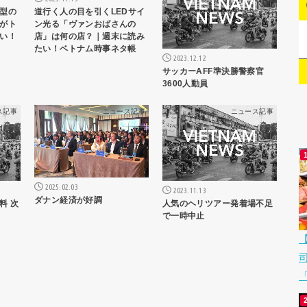
型の
道行く人の目を引くLEDサイ
がト
ン光る「ヴァンおばさんの
い！
店」は何の店？｜週末に読み
たい！ベトナム時事ネタ帳
2023.12.12
サッカーAFF準決勝警察官
3600人動員
ス記事
ニュース記事
ニュース記事
2025.02.03
2023.11.13
ダナン経済が好調
料 次
人気のヘリツアー発着場不足
で一時中止
「