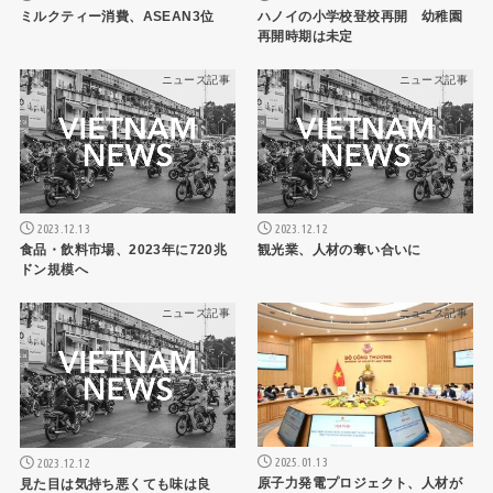
ミルクティー消費、ASEAN3位
ハノイの小学校登校再開 幼稚園
再開時期は未定
ニュース記事
ニュース記事
2023.12.13
2023.12.12
食品・飲料市場、2023年に720兆
観光業、人材の奪い合いに
ドン規模へ
ニュース記事
ニュース記事
2025.01.13
2023.12.12
原子力発電プロジェクト、人材が
見た目は気持ち悪くても味は良