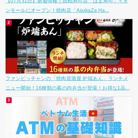
【07月31日】新着情報｜回転寿司店「はま寿司」イオ
ンモールにオープン！焼肉店「AsukaZa Ha...
ファンビッチャンの「焼肉居酒屋 炉端あん」ランチメ
ニュー開始！16種類の幕の内弁当が登場！お得な1品...