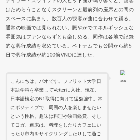
テイラー・スウィフトの大ヒット曲が鳴り響くと、観客
はためらうことなくスクリーンと最前列の座席との間の
スペースに集まり、数百人の観客が曲に合わせて踊る。
通常の映画では見られない、賑やかでエネルギッシュな
雰囲気はファンならずとも楽しめる。同作は各地で記録
的な興行成績を収めている。ベトナムでも公開から約5
日で興行成績が約100億VNDに達した。
こんにちは、バオです。フフリット大学日
Bao
本語学科を卒業してVetterに入社。現在、
日本語検定のN1取得に向けて猛勉強中。常
にポジティブで、周囲の人を楽しませたい
という性格。趣味は料理や映画鑑賞、そし
てヨガ。週末は、料理をしたりカフェにい
ったり市内をサイクリングしたりして過ご