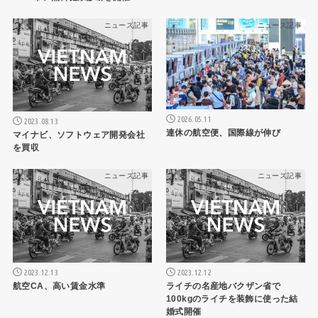
ニュース記事
ニュース記事
2026.05.11
2023.08.13
連休の航空便、国際線が伸び
マイナビ、ソフトウェア開発会社
を買収
ニュース記事
ニュース記事
2023.12.13
2023.12.12
航空CA、高い賃金水準
ライチの名産地バクザン省で
100kgのライチを装飾に使った結
婚式開催