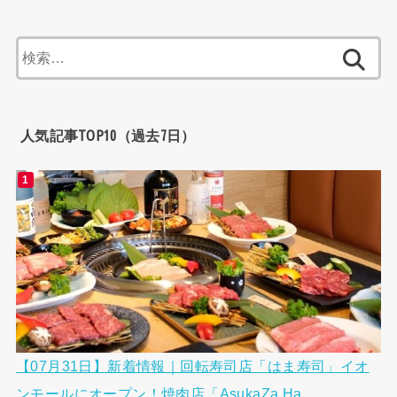
検
索:
人気記事TOP10（過去7日）
【07月31日】新着情報｜回転寿司店「はま寿司」イオ
ンモールにオープン！焼肉店「AsukaZa Ha...