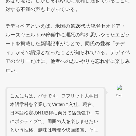
影は可能だ。しかしそれゆえに混雑し過ぎていることに
対する不満の声も上がっている。
テディベアといえば、米国の第26代大統領セオドア・
ルーズヴェルトが狩猟中に瀕死の熊を思いやったエピソ
ードを掲載した新聞記事がもとで、同氏の愛称「テデ
ィ」がその語源となったことが知られている。テディベ
アのツリーだけに、他者への思いやりを忘れずに楽しみ
たい。
こんにちは、バオです。フフリット大学日
Bao
本語学科を卒業してVetterに入社。現在、
日本語検定のN1取得に向けて猛勉強中。常
にポジティブで、周囲の人を楽しませたい
という性格。趣味は料理や映画鑑賞、そし