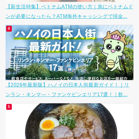
【新生活特集】ベトナムATMの使い方｜急にベトナムド
ンが必要になったら？ATM海外キャッシングで現金...
【2026年最新版】ハノイの日本人街最新ガイド！｜リ
ンラン・キンマ―・ファンケビンエリア17選！｜飲...