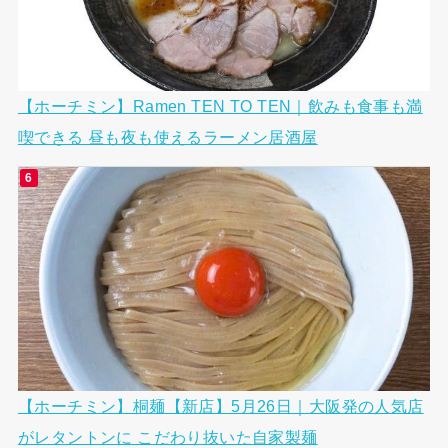
【ホーチミン】Ramen TEN TO TEN｜飲みも食事も満
喫できる 昼も夜も使えるラーメン居酒屋
【ホーチミン】桐麺【新店】5月26日｜大阪発の人気店
がレタントンに こだわり抜いた自家製麺