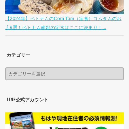
【2024年】ベトナムのCom Tam（定食）コムタムのお
店9選！ベトナム南部の定食はここに決まり！...
カテゴリー
LINE公式アカウント