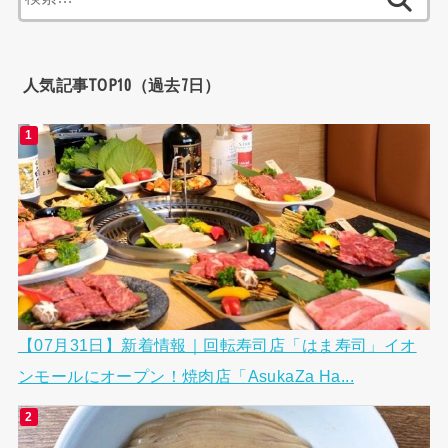
索:
人気記事TOP10（過去7日）
【07月31日】新着情報｜回転寿司店「はま寿司」イオ
ンモールにオープン！焼肉店「AsukaZa Ha...