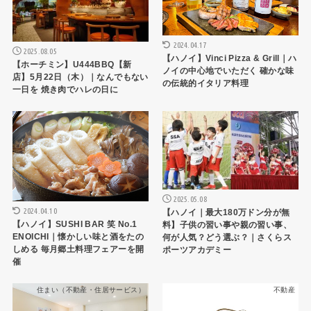
2024.04.17
2025.08.05
【ハノイ】Vinci Pizza & Grill｜ハ
【ホーチミン】U444BBQ【新
ノイの中心地でいただく 確かな味
店】5月22日（木）｜なんでもない
の伝統的イタリア料理
一日を 焼き肉でハレの日に
ハノイレストラン
教育・習い事
2025.05.08
2024.04.10
【ハノイ｜最大180万ドン分が無
【ハノイ】SUSHI BAR 笑 No.1
料】子供の習い事や親の習い事、
ENOICHI｜懐かしい味と酒をたの
何が人気？どう選ぶ？｜さくらス
しめる 毎月郷土料理フェアーを開
ポーツアカデミー
催
住まい（不動産・住居サービス）
不動産