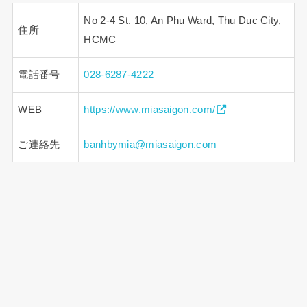
No 2-4 St. 10, An Phu Ward, Thu Duc City,
住所
HCMC
電話番号
028-6287-4222
WEB
https://www.miasaigon.com/
ご連絡先
banhbymia@miasaigon.com