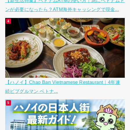
【新生活特集】ベトナムATMの使い方｜急にベトナムド
ンが必要になったら？ATM海外キャッシングで現金...
【ハノイ】Chao Ban Vietnamese Restaurant｜4年連
続ビブグルマン ベトナ...