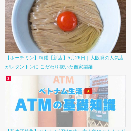
【ホーチミン】桐麺【新店】5月26日｜大阪発の人気店
がレタントンに こだわり抜いた自家製麺