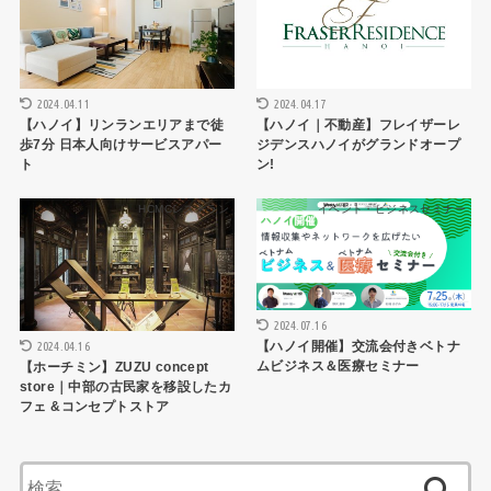
2024.04.11
2024.04.17
【ハノイ】リンランエリアまで徒
【ハノイ｜不動産】フレイザーレ
歩7分 日本人向けサービスアパー
ジデンスハノイがグランドオープ
ト
ン!
HCMCレストラン
イベント・ビジネスセミナー
2024.07.16
2024.04.16
【ハノイ開催】交流会付きベトナ
ムビジネス＆医療セミナー
【ホーチミン】ZUZU concept
store｜中部の古民家を移設したカ
フェ &コンセプトストア
検