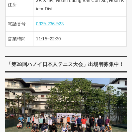
3F. & 4F., No.54 Luong Van Can St., Hoan K
住所
iem Dist.
電話番号
0339-236-923
営業時間
11:15−22:30
「第28回ハノイ日本人テニス大会」出場者募集中！