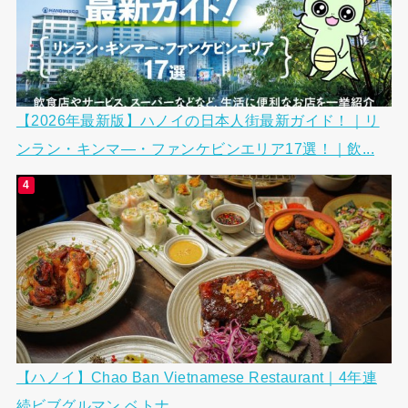
【2026年最新版】ハノイの日本人街最新ガイド！｜リ
ンラン・キンマ―・ファンケビンエリア17選！｜飲...
【ハノイ】Chao Ban Vietnamese Restaurant｜4年連
続ビブグルマン ベトナ...