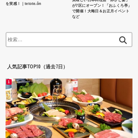
を実感！｜tetote.ôn
が7区にオープン！「おふくろ亭」
で開催！大晦日＆お正月イベント
など
検
索:
人気記事TOP10（過去7日）