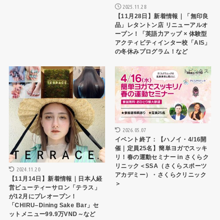
2025.11.28
【11月28日】新着情報｜「無印良
品」レタントン店 リニューアルオ
ープン！「英語力アップ × 体験型
アクティビティインター校「AIS」
の冬休みプログラム！など
トピックス
トピックス
2026.05.07
イベント終了：【ハノイ・4/16開
催｜定員25名】簡単ヨガでスッキ
リ！春の運動セミナー in さくらク
リニック＜SSA（さくらスポーツ
2024.11.20
アカデミー）・さくらクリニック
【11月14日】新着情報｜日本人経
＞
営ビューティーサロン「テラス」
が12月にプレオープン！
「CHIRU–Dining Sake Bar」セ
ットメニュー99.9万VND～など