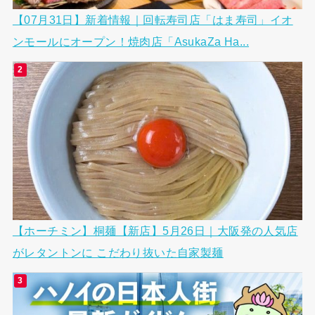
【07月31日】新着情報｜回転寿司店「はま寿司」イオ
ンモールにオープン！焼肉店「AsukaZa Ha...
【ホーチミン】桐麺【新店】5月26日｜大阪発の人気店
がレタントンに こだわり抜いた自家製麺