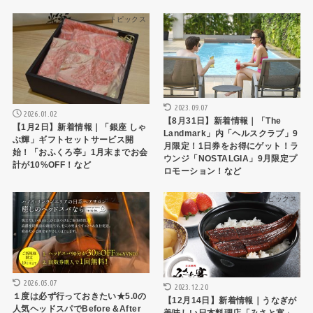
トピックス
トピックス
2023.09.07
2026.01.02
【8月31日】新着情報｜「The
【1月2日】新着情報｜「銀座 しゃ
Landmark」内「ヘルスクラブ」9
ぶ輝」ギフトセットサービス開
月限定！1日券をお得にゲット！ラ
始！「おふくろ亭」1月末までお会
ウンジ「NOSTALGIA」9月限定プ
計が10%OFF！など
ロモーション！など
ショップ・お店
トピックス
2026.05.07
2023.12.20
１度は必ず行っておきたい★5.0の
【12月14日】新着情報｜うなぎが
人気ヘッドスパでBefore＆After
美味しい日本料理店「みさと宴」