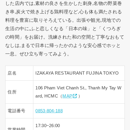
した店内では,素材の良さを生かした刺身,名物の野菜巻
き串,炭火で焼き上げる鶏料理など,心も体も満たされる
料理を豊富に取りそろえている。出張や観光,現地での
生活の中に,ふと恋しくなる「日本の味」と「くつろぎ
の時間」をお届け。洗練された和の空間と丁寧なおもて
なしは,まるで日本に帰ったかのような安心感でホッと
一息。ぜひ立ち寄ってみよう。
店名
IZAKAYA RESTAURANT FUJINA TOKYO
106 Pham Viet Chanh St., Thanh My Tay W
住所
ard, HCMC（
MAP
）
電話番号
0853-804-188
17:30−26:00
営業時間