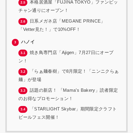
本格居酒屋「FUJINA TOKYO」ファンビッ
2.5
チャン通りにオープン！
日系メガネ店「MEGANE PRINCE」
2.6
「Vetter見た！」で10%OFF！
ハノイ
3
焼き鳥専門店「Ajigen」7月27日にオープ
3.1
ン！
「らぁ麺春樹」で8月限定！「ニンニクらぁ
3.2
麺」が登場
話題の新店！ 「Mama’s Bakery」読者限定
3.3
のお得なプロモーション！
「STARLIGHT Skybar」期間限定クラフト
3.4
ビールフェス開催！