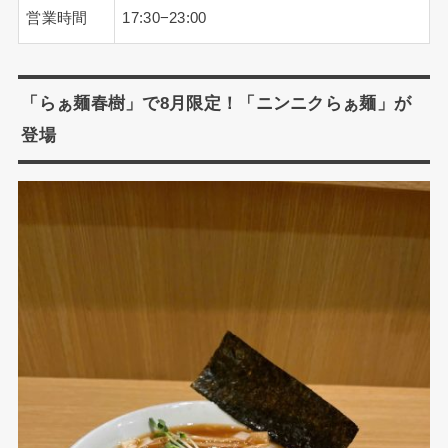
営業時間
17:30−23:00
「らぁ麺春樹」で8月限定！「ニンニクらぁ麺」が
登場