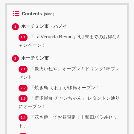
Contents
[
hide
]
ホーチミン市・ハノイ
1
「La Veranda Resort」9月末までのお得なキ
1.1
ャンペーン！
ホーチミン市
2
「炭火いねや」オープン！ドリンク1杯プレ
2.1
ゼント
「焼き鳥 くわ」が移転オープン！
2.2
「博多屋台 チャンちゃん」 レタントン通り
2.3
にオープン！
「花さ伊」でお昼限定！十和田バラ丼セッ
2.4
ト」