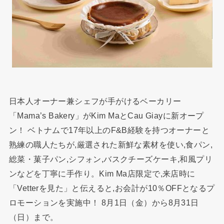
日本人オーナー兼シェフが手がけるベーカリー
「Mama’s Bakery」がKim MaとCau Giayに新オープ
ン！ ベトナムで17年以上のF&B経験を持つオーナーと
熟練の職人たちが,厳選された新鮮な素材を使い,食パン,
総菜・菓子パン,シフォン,バスクチーズケーキ,和風プリ
ンなどを丁寧に手作り。Kim Ma店限定で,来店時に
「Vetterを見た」と伝えると,お会計が10％OFFとなるプ
ロモーションを実施中！ 8月1日（金）から8月31日
（日）まで。