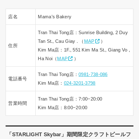
店名
Mama’s Bakery
Tran Thai Tong店：Sunrise Building, 2 Duy
Tan St., Cau Giay . （
MAP
）
住所
Kim Ma店：1F., 551 Kim Ma St., Giang Vo ,
Ha Noi（
MAP
）
Tran Thai Tong店：
0981-738-086
電話番号
Kim Ma店：
024-3201-3798
Tran Thai Tong店：7:00−20:00
営業時間
Kim Ma店：8:00−20:00
「STARLIGHT Skybar」期間限定クラフトビールフ