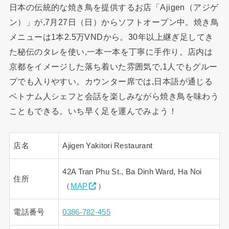
日本の伝統的な焼き鳥を提供するお店「Ajigen（アジゲ
ン）」が,7月27日（日）からソフトオープン中。焼き鳥
メニューは1本2.5万VNDから。30年以上継ぎ足してき
た秘伝のタレを使い,一本一本を丁寧に手作り。店内は
京都をイメージした落ち着いた雰囲気で,1人でもグルー
プでも入りやすい。カウンター席では,日本語が通じる
ベトナム人シェフと会話を楽しみながら焼き鳥を味わう
こともできる。いち早く足を運んでみよう！
店名
Ajigen Yakitori Restaurant
42A Tran Phu St., Ba Dinh Ward, Ha Noi
住所
（
MAP
）
電話番号
0386-782-455