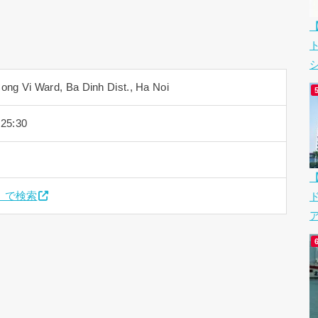
シ
Cong Vi Ward, Ba Dinh Dist., Ha Noi
25:30
en」で検索
ア