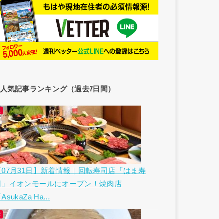
人気記事ランキング（過去7日間）
【07月31日】新着情報｜回転寿司店「はま寿
司」イオンモールにオープン！焼肉店
AsukaZa Ha...