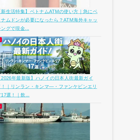
【新生活特集】ベトナムATMの使い方｜急にベ
トナムドンが必要になったら？ATM海外キャッ
ングで現金...
【2026年最新版】ハノイの日本人街最新ガイ
ド！｜リンラン・キンマ―・ファンケビンエリ
17選！｜飲...