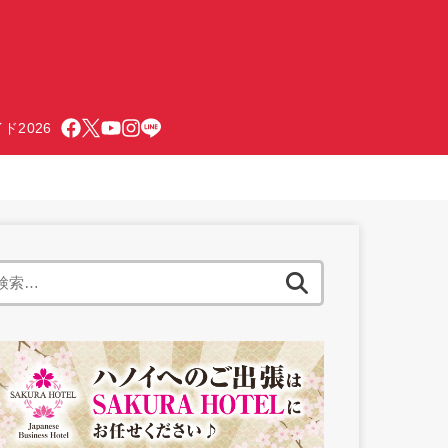
ド2026
検
索: