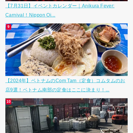
【7月31日】イベントカレンダー｜Anikura Fever:
Carnival！Nippon Oi...
【2024年】ベトナムのCom Tam（定食）コムタムのお
店9選！ベトナム南部の定食はここに決まり！...