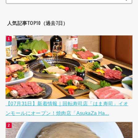
索:
人気記事TOP10（過去7日）
【07月31日】新着情報｜回転寿司店「はま寿司」イオ
ンモールにオープン！焼肉店「AsukaZa Ha...