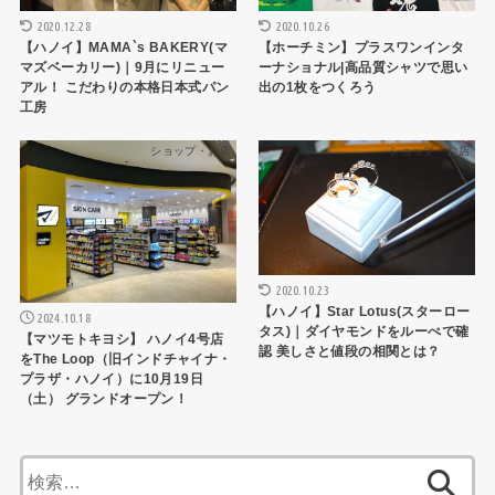
2020.12.28
2020.10.26
【ハノイ】MAMA`s BAKERY(マ
【ホーチミン】プラスワンインタ
マズベーカリー)｜9月にリニュー
ーナショナル|高品質シャツで思い
アル！ こだわりの本格日本式パン
出の1枚をつくろう
工房
ショップ・お店
ショップ・お店
2020.10.23
【ハノイ】Star Lotus(スターロー
2024.10.18
タス)｜ダイヤモンドをルーぺで確
【マツモトキヨシ】 ハノイ4号店
認 美しさと値段の相関とは？
をThe Loop（旧インドチャイナ・
プラザ・ハノイ）に10月19日
（土） グランドオープン！
検