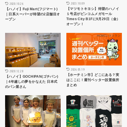
2023.10.09
2020.10.26
【マツモトキヨシ】待望のハノイ
【ハノイ】Fuji Mart(フジマート)
１号店がビンコムメガモール
｜日系スーパーが待望の2店舗目オ
Times City B1Fに9月29日（金）
ープン
オープン！
ショップ・お店
HCMCレストラン
2026.05.19
2020.12.28
【ホーチミン市】どこにある？実
【ハノイ】GOCHIPAN(ゴチパン)
はここに！週刊ベッター設置個所
｜4年越しの夢をかなえた 日本式
まとめ
のパン屋さん
ショップ・お店
ショップ・お店