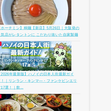
【ホーチミン】桐麺【新店】5月26日｜大阪発の
人気店がレタントンに こだわり抜いた自家製麺
【2026年最新版】ハノイの日本人街最新ガイ
ド！｜リンラン・キンマ―・ファンケビンエリ
17選！｜飲...