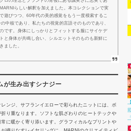
クロの理念とブランドの背後にある誠実さに忠実であ
rにMARNIらしい解釈を加えました。本コレクションで実
で遊びつつ、60年代の美的感覚をもう一度模索するこ
リーの中核であり、私たちの視覚的言語そのものであり、
のです。身体にしっかりとフィットする服にサイケデ
トと身体が共鳴し合い、シルエットそのものも新鮮に
きました。
ムが生み出すシナジー
オレンジ、サフランイエローで彩られたニットには、ボ
が折り重なります。ソフトな肌ざわりのヒートテックや
「
日常に暖かく寄り添います。グラフィカルなプリントや
が織りなすレイヤリングに、MARNIのクリエイティビ