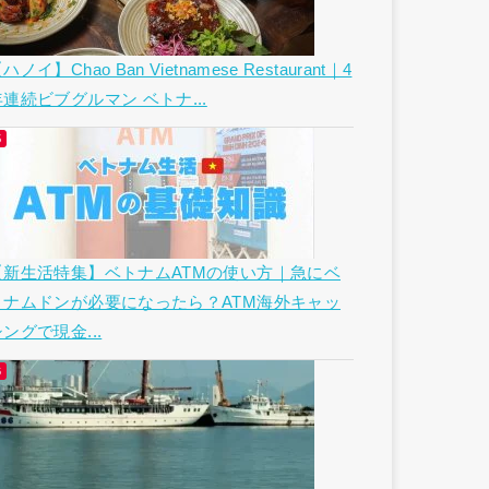
ハノイ】Chao Ban Vietnamese Restaurant｜4
年連続ビブグルマン ベトナ...
【新生活特集】ベトナムATMの使い方｜急にベ
トナムドンが必要になったら？ATM海外キャッ
ングで現金...