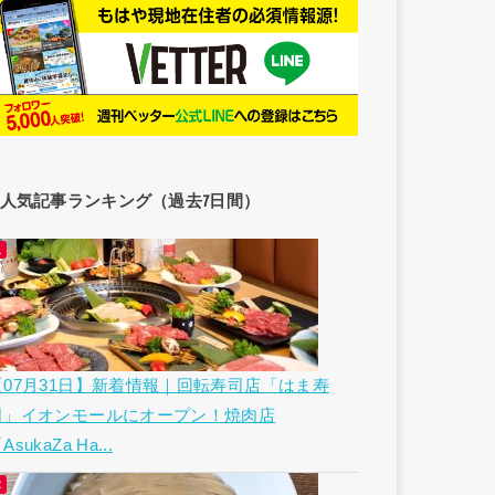
人気記事ランキング（過去7日間）
【07月31日】新着情報｜回転寿司店「はま寿
司」イオンモールにオープン！焼肉店
AsukaZa Ha...