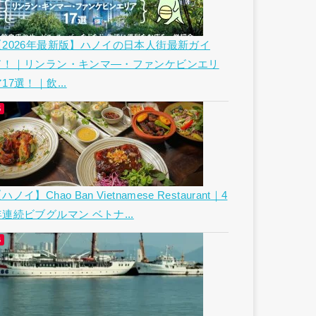
【2026年最新版】ハノイの日本人街最新ガイ
ド！｜リンラン・キンマ―・ファンケビンエリ
17選！｜飲...
ハノイ】Chao Ban Vietnamese Restaurant｜4
年連続ビブグルマン ベトナ...