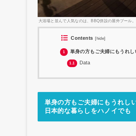
大浴場と並んで人気なのは、BBQ併設の屋外プール
Contents
[
hide
]
単身の方もご夫婦にもうれし
1
Data
1.1
単身の方もご夫婦にもうれし
日本的な暮らしをハノイでも