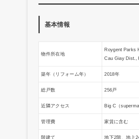
大和ハウス工業と大成建設が「ジャパンク
施工。日本で51万戸の賃貸住宅管理実績を
ています。日本人スタッフが常駐しており
には、旅館を思わせる大浴場やレストラン、
なる」自慢の住まいになるでしょう。日本
れれば、日本を思わせる空間が広がってい
Data