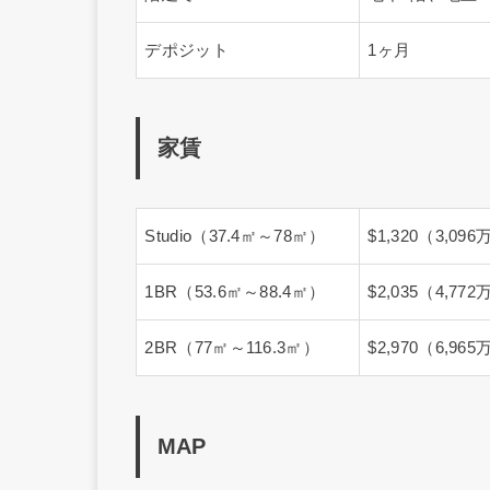
基本情報
Roygent Parks H
物件所在地
Cau Giay Dist.,
築年（リフォーム年）
2018年
総戸数
256戸
近隣アクセス
Big C（sup
管理費
家賃に含む
階建て
地下2階、地上2