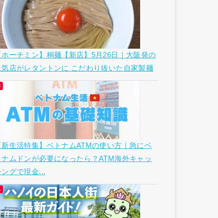
【ホーチミン】桐麺【新店】5月26日｜大阪発の
人気店がレタントンに こだわり抜いた自家製麺
【新生活特集】ベトナムATMの使い方｜急にベ
トナムドンが必要になったら？ATM海外キャッ
ングで現金...