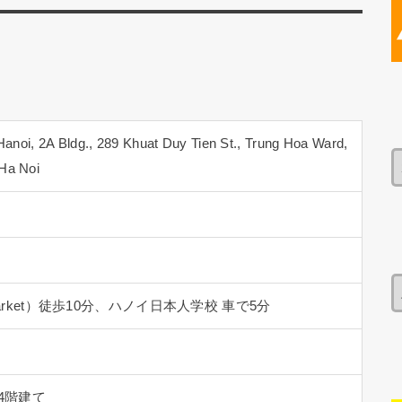
オリティーのサービスを提供する」という想いで設計・
誇る大和リビングマネジメントの現地法人が運営管理し
、万が一のときも安心のサポートを受けられます。館内
プール、ジム、BBQ場などがあり、「誰かを招きたく
からの転居も日本語対応で安心。館内に一歩足を踏み入
ます。