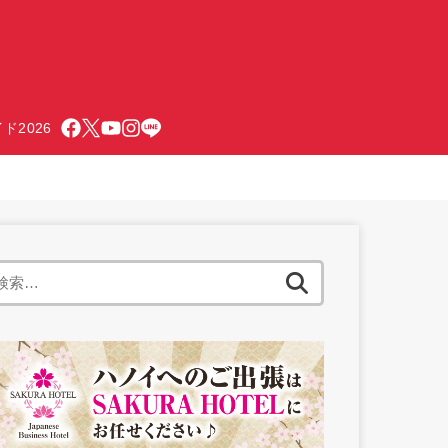
ド2026
検
索: