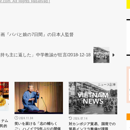
r.com. All Rights Reserved.]
映画『パパと娘の7日間』の日本人監督
ち主に返した」中学教諭が狂言/2018-12-18
ス記事
ニュース記事
ニュース記事
2024.11.04
2026.07.14
トナム
笑いを届ける「志の輔らく
対カンボジア貿易、国境での
民的
ご」 ハノイで5年ぶりの開催
貿易インフラ整備が課題