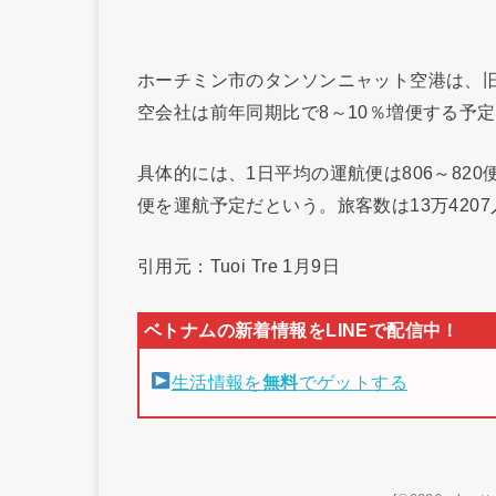
ホーチミン市のタンソンニャット空港は、旧
空会社は前年同期比で8～10％増便する予
具体的には、1日平均の運航便は806～820
便を運航予定だという。旅客数は13万4207人
引用元：Tuoi Tre 1月9日
生活情報を
無料
でゲットする