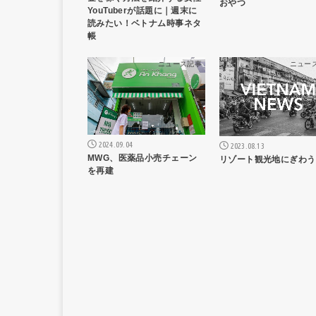
おやつ
YouTuberが話題に｜週末に
読みたい！ベトナム時事ネタ
帳
ニュース記事
ニュー
2024.09.04
2023.08.13
MWG、医薬品小売チェーン
リゾート観光地にぎわう
を再建