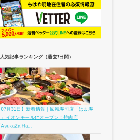
人気記事ランキング（過去7日間）
【07月31日】新着情報｜回転寿司店「はま寿
司」イオンモールにオープン！焼肉店
AsukaZa Ha...