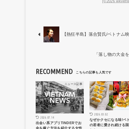
[©2026 wkvette
【熱狂半島】落合賢氏/ベトナム
「落し物の大金を持
RECOMMEND
ニュース記事
ニュー
2026.03.02
2026.07.14
なぜかクセになる味!ベ
出会い系アプリTINDERでお
の若者に愛され続ける国
金を稼ぐ方法を紹介する女性