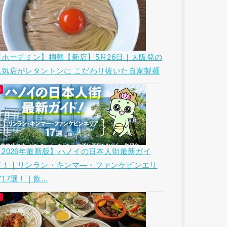
【ホーチミン】桐麺【新店】5月26日｜大阪発の
人気店がレタントンに こだわり抜いた自家製麺
【2026年最新版】ハノイの日本人街最新ガイ
ド！｜リンラン・キンマ―・ファンケビンエリ
17選！｜飲...