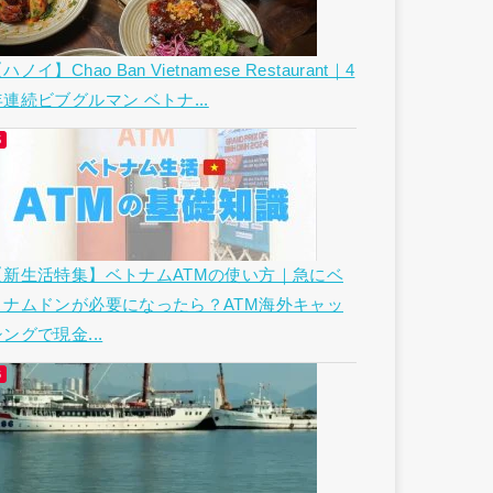
ハノイ】Chao Ban Vietnamese Restaurant｜4
年連続ビブグルマン ベトナ...
【新生活特集】ベトナムATMの使い方｜急にベ
トナムドンが必要になったら？ATM海外キャッ
ングで現金...