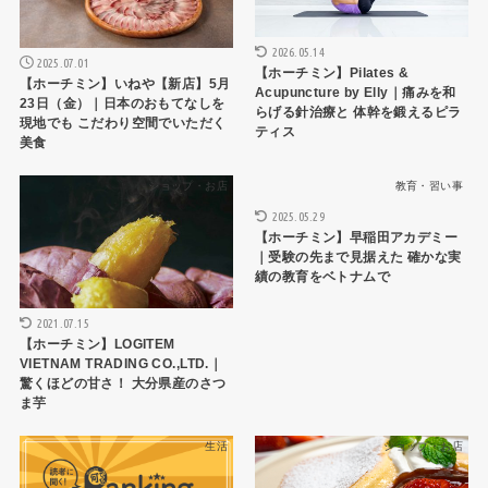
2026.05.14
2025.07.01
【ホーチミン】Pilates &
【ホーチミン】いねや【新店】5月
Acupuncture by Elly｜痛みを和
23日（金）｜日本のおもてなしを
らげる針治療と 体幹を鍛えるピラ
現地でも こだわり空間でいただく
ティス
美食
ショップ・お店
教育・習い事
2025.05.29
【ホーチミン】早稲田アカデミー
｜受験の先まで見据えた 確かな実
績の教育をベトナムで
2021.07.15
【ホーチミン】LOGITEM
VIETNAM TRADING CO.,LTD.｜
驚くほどの甘さ！ 大分県産のさつ
ま芋
生活
ショップ・お店