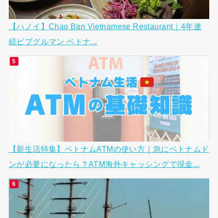
【ハノイ】Chao Ban Vietnamese Restaurant｜4年連
続ビブグルマン ベトナ...
【新生活特集】ベトナムATMの使い方｜急にベトナムド
ンが必要になったら？ATM海外キャッシングで現金...