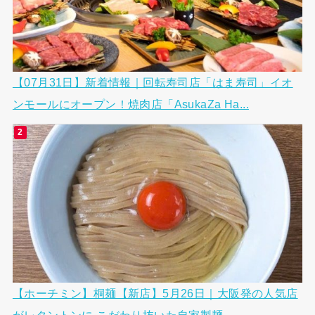
【07月31日】新着情報｜回転寿司店「はま寿司」イオ
ンモールにオープン！焼肉店「AsukaZa Ha...
【ホーチミン】桐麺【新店】5月26日｜大阪発の人気店
がレタントンに こだわり抜いた自家製麺