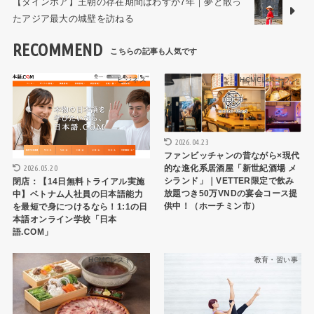
【タインホア】王朝の存在期間はわずか7年｜夢と散っ
たアジア最大の城壁を訪ねる
RECOMMEND
ビジネス
HCMCレストラン
2026.04.23
ファンビッチャンの昔ながら×現代
2026.05.20
的な進化系居酒屋「新世紀酒場 メ
シランド」｜VETTER限定で飲み
閉店：【14日無料トライアル実施
放題つき50万VNDの宴会コース提
中】ベトナム人社員の日本語能力
供中！（ホーチミン市）
を最短で身につけるなら！1:1の日
本語オンライン学校「日本
語.COM」
HCMCレストラン
教育・習い事