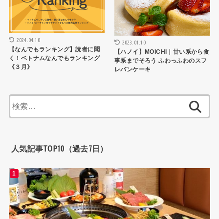
2024.04.10
2023.01.10
【なんでもランキング】読者に聞
【ハノイ】MOICHI｜甘い系から食
く！ベトナムなんでもランキング
事系までそろう ふわっふわのスフ
《３月》
レパンケーキ
検
索:
人気記事TOP10（過去7日）