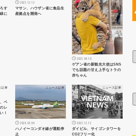
2023.12.12
ろす
マサン、ハウザン省に食品生
緑に
産拠点を開発へ
2025.04.10
ゲアン省の新観光大使はSNS
でも話題の甘え上手なトラの
赤ちゃん
ス記事
ニュース記事
ニュース記事
、ペ
のレ
い！
2024.03.04
2023.12.12
ハノイ〜コンダオ線が運航停
ダイビル、サイゴンタワーを
止
CO2フリー化