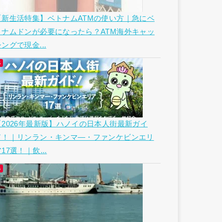
【新生活特集】ベトナムATMの使い方｜急にベ
トナムドンが必要になったら？ATM海外キャッ
ングで現金...
【2026年最新版】ハノイの日本人街最新ガイ
ド！｜リンラン・キンマ―・ファンケビンエリ
17選！｜飲...