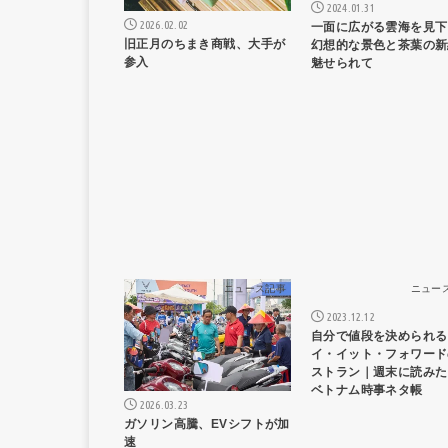
2024.01.31
2026.02.02
一面に広がる雲海を見下
旧正月のちまき商戦、大手が
幻想的な景色と茶葉の新
参入
魅せられて
ニュース記事
ニュー
2023.12.12
自分で値段を決められる
イ・イット・フォワード
ストラン｜週末に読みた
ベトナム時事ネタ帳
2026.03.23
ガソリン高騰、EVシフトが加
速