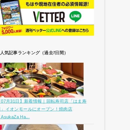
人気記事ランキング（過去7日間）
【07月31日】新着情報｜回転寿司店「はま寿
司」イオンモールにオープン！焼肉店
AsukaZa Ha...