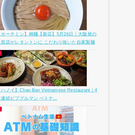
【ホーチミン】桐麺【新店】5月26日｜大阪発の
人気店がレタントンに こだわり抜いた自家製麺
ハノイ】Chao Ban Vietnamese Restaurant｜4
年連続ビブグルマン ベトナ...