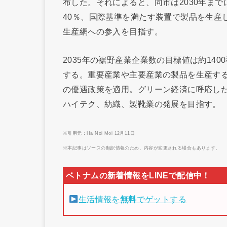
布した。それによると、同市は2030年まで
40％、国際基準を満たす装置で製品を生産
生産網への参入を目指す。
2035年の裾野産業企業数の目標値は約14
する。重要産業や主要産業の製品を生産する
の優遇政策を適用。グリーン経済に呼応し
ハイテク、紡織、製靴業の発展を目指す。
※引用元：Ha Noi Moi 12月11日
※本記事はソースの翻訳情報のため、内容が変更される場合もあります。
生活情報を
無料
でゲットする