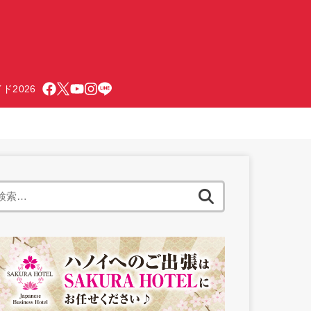
ド2026
検
索: