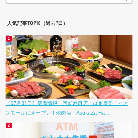
索:
人気記事TOP10（過去7日）
【07月31日】新着情報｜回転寿司店「はま寿司」イオ
ンモールにオープン！焼肉店「AsukaZa Ha...