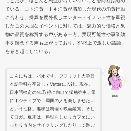
ことだが、ほとんど利益が出ていないことを同社は認め
ている。コト消費・トキ消費が増加した現代の消費行動
に合わせ、採算を度外視しエンターテイメント性を重視
したこの大胆なイベントに対しては、魅力的な価格と果
物の品質を称賛する声がある一方、実現可能性や事業効
率を懸念する声も上がっており、SNS上で激しい議論
を巻き起こしている。
こんにちは、バオです。フフリット大学日
本語学科を卒業してVetterに入社。現在、
日本語検定のN1取得に向けて猛勉強中。常
Bao
にポジティブで、周囲の人を楽しませたい
という性格。趣味は料理や映画鑑賞、そし
てヨガ。週末は、料理をしたりカフェにい
ったり市内をサイクリングしたりして過ご