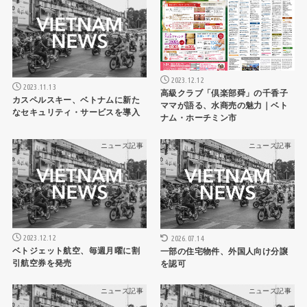
2023.12.12
2023.11.13
高級クラブ「倶楽部舜」の千香子
カスペルスキー、ベトナムに新た
ママが語る、水商売の魅力｜ベト
なセキュリティ・サービスを導入
ナム・ホーチミン市
ニュース記事
ニュース記事
2023.12.12
2026.07.14
ベトジェット航空、毎週月曜に割
一部の住宅物件、外国人向け分譲
引航空券を発売
を認可
ニュース記事
ニュース記事