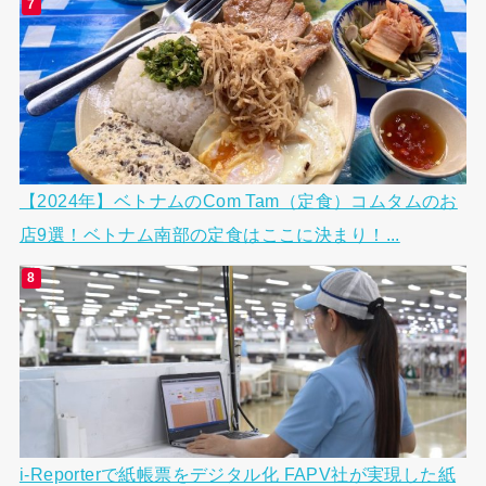
【2024年】ベトナムのCom Tam（定食）コムタムのお
店9選！ベトナム南部の定食はここに決まり！...
i-Reporterで紙帳票をデジタル化 FAPV社が実現した紙