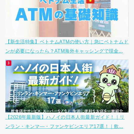
【新生活特集】ベトナムATMの使い方｜急にベトナムド
ンが必要になったら？ATM海外キャッシングで現金...
【2026年最新版】ハノイの日本人街最新ガイド！｜リ
ンラン・キンマ―・ファンケビンエリア17選！｜飲...