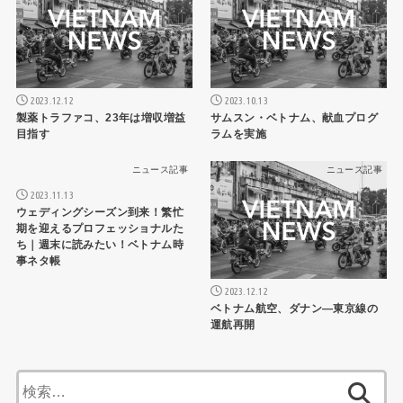
2023.12.12
2023.10.13
製薬トラファコ、23年は増収増益
サムスン・ベトナム、献血プログ
目指す
ラムを実施
ニュース記事
ニュース記事
2023.11.13
ウェディングシーズン到来！繁忙
期を迎えるプロフェッショナルた
ち｜週末に読みたい！ベトナム時
事ネタ帳
2023.12.12
ベトナム航空、ダナン―東京線の
運航再開
検