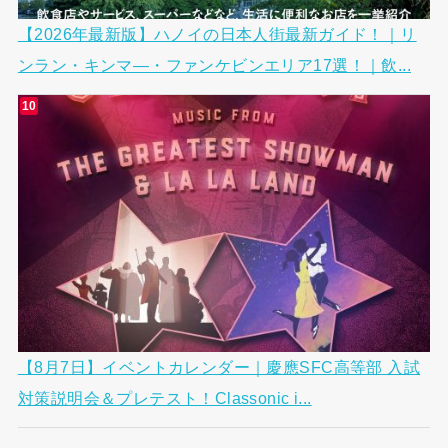
【2026年最新版】ハノイの日本人街最新ガイド！｜リ
ンラン・キンマ―・ファンケビンエリア17選！｜飲...
【8月7日】イベントカレンダー｜慶應SFC高等部 入試
対策説明会＆プレテスト！Classonic i...