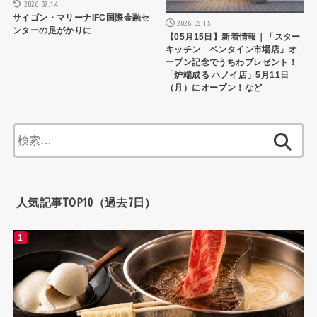
2026.07.14
サイゴン・マリーナIFC国際金融セ
2026.05.15
ンターの足がかりに
【05月15日】新着情報｜「スター
キッチン ベンタイン市場店」オ
ープン記念でうちわプレゼント！
「炉端成る ハノイ店」5月11日
（月）にオープン！など
検
索:
人気記事TOP10（過去7日）