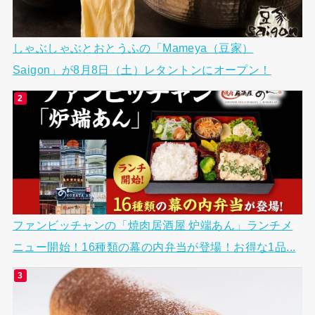
しゃぶしゃぶとおとうふの「Mameya（豆家）
Saigon」が8月8日（土）レタントンにオープン！
ファンビッチャンの「焼肉居酒屋 炉端あん」ランチメ
ニュー開始！16種類の幕の内弁当が登場！お得な1品...