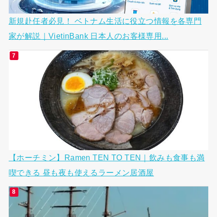
新規赴任者必見！ ベトナム生活に役立つ情報を各専門
家が解説｜VietinBank 日本人のお客様専用...
【ホーチミン】Ramen TEN TO TEN｜飲みも食事も満
喫できる 昼も夜も使えるラーメン居酒屋