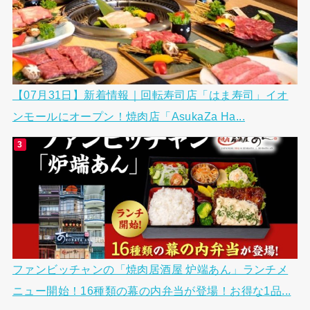
【07月31日】新着情報｜回転寿司店「はま寿司」イオ
ンモールにオープン！焼肉店「AsukaZa Ha...
ファンビッチャンの「焼肉居酒屋 炉端あん」ランチメ
ニュー開始！16種類の幕の内弁当が登場！お得な1品...