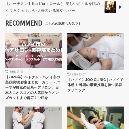
【ホーチミン】Bar L’or（ロール）|美しいボトルを眺め
くつろぐ かわいい店長のいる癒やしバー
RECOMMEND
美容・スパ・マッサージ
美容・スパ・マッサージ
2026.03.03
2026.05.07
【2026年】ベトナム・ハノイ市の
【ハノイ】JOO CLINIC | ハノイで
美容院/美容室まとめ！カラー・パ
体感！ 韓国の最新技術を持つ美容
ーマが得意の日系ヘアサロン、日
クリニック
本人にオススメの人気店からメン
ズカットまで幅広くご紹介
美容・スパ・マッサージ
美容・スパ・マッサージ