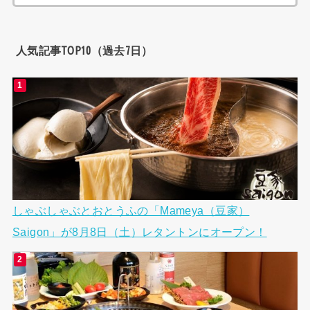
索:
人気記事TOP10（過去7日）
しゃぶしゃぶとおとうふの「Mameya（豆家）
Saigon」が8月8日（土）レタントンにオープン！