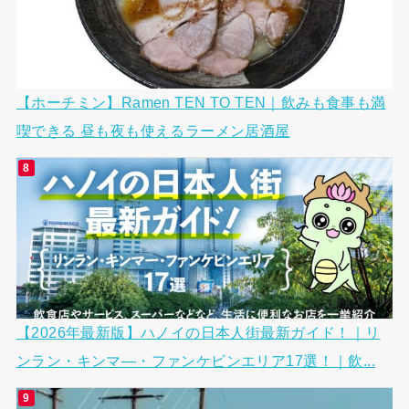
【ホーチミン】Ramen TEN TO TEN｜飲みも食事も満
喫できる 昼も夜も使えるラーメン居酒屋
【2026年最新版】ハノイの日本人街最新ガイド！｜リ
ンラン・キンマ―・ファンケビンエリア17選！｜飲...