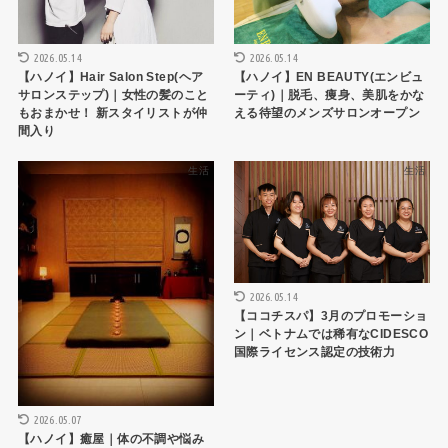
2026.05.14
2026.05.14
【ハノイ】Hair Salon Step(ヘア
【ハノイ】EN BEAUTY(エンビュ
サロンステップ)｜女性の髪のこと
ーティ)｜脱毛、痩身、美肌をかな
もおまかせ！ 新スタイリストが仲
える待望のメンズサロンオープン
間入り
生活
生活
2026.05.14
【ココチスパ】3月のプロモーショ
ン｜ベトナムでは稀有なCIDESCO
国際ライセンス認定の技術力
2026.05.07
【ハノイ】癒屋｜体の不調や悩み