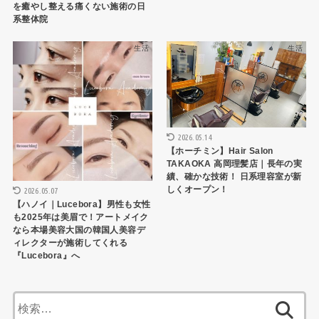
を癒やし整える痛くない施術の日
系整体院
生活
生活
2026.05.14
【ホーチミン】Hair Salon
TAKAOKA 高岡理髪店｜長年の実
績、確かな技術！ 日系理容室が新
しくオープン！
2026.05.07
【ハノイ｜Lucebora】男性も女性
も2025年は美眉で！アートメイク
なら本場美容大国の韓国人美容デ
ィレクターが施術してくれる
『Lucebora』へ
検