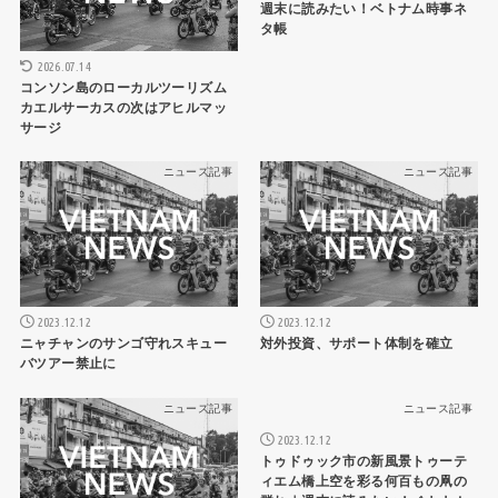
週末に読みたい！ベトナム時事ネ
タ帳
2026.07.14
コンソン島のローカルツーリズム
カエルサーカスの次はアヒルマッ
サージ
ニュース記事
ニュース記事
2023.12.12
2023.12.12
ニャチャンのサンゴ守れスキュー
対外投資、サポート体制を確立
バツアー禁止に
ニュース記事
ニュース記事
2023.12.12
トゥドゥック市の新風景トゥーテ
ィエム橋上空を彩る何百もの凧の