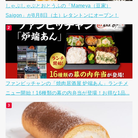
しゃぶしゃぶとおとうふの「Mameya（豆家）
Saigon」が8月8日（土）レタントンにオープン！
ファンビッチャンの「焼肉居酒屋 炉端あん」ランチメ
ニュー開始！16種類の幕の内弁当が登場！お得な1品...