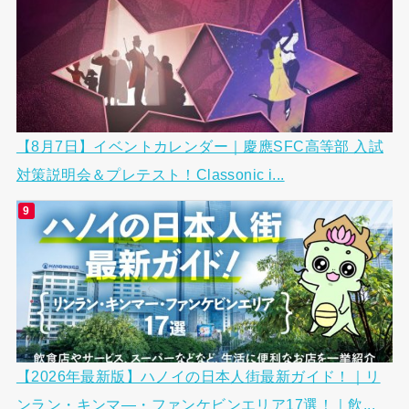
【8月7日】イベントカレンダー｜慶應SFC高等部 入試
対策説明会＆プレテスト！Classonic i...
【2026年最新版】ハノイの日本人街最新ガイド！｜リ
ンラン・キンマ―・ファンケビンエリア17選！｜飲...