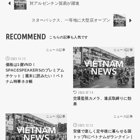
対アルゼンチン貿易が躍進
スターバックス、一等地に大型店オープン
RECOMMEND
ニュース記事
ニュース記事
2023.11.13
価格は1億VND！
SPACESPEAKERSのプレミアム
チケット｜週末に読みたい！ベト
ナム時事ネタ帳
2026.07.14
交通監視カメラ、違反取締りに効
果
ニュース記事
ニュース記事
2023.12.12
安価で楽しく定年後に暮らせる国
トップ8にベトナムがランクイン｜