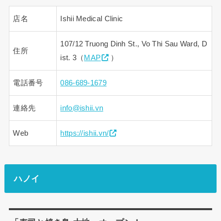
店名
Ishii Medical Clinic
107/12 Truong Dinh St., Vo Thi Sau Ward, D
住所
ist. 3（
MAP
）
電話番号
086-689-1679
連絡先
info@ishii.vn
Web
https://ishii.vn/
ハノイ