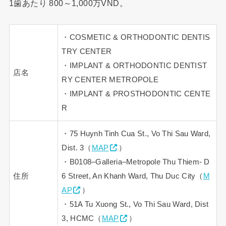
1歯あたり 800～1,000万VND。
・COSMETIC & ORTHODONTIC DENTIS
TRY CENTER
・IMPLANT & ORTHODONTIC DENTIST
店名
RY CENTER METROPOLE
・IMPLANT & PROSTHODONTIC CENTE
R
・75 Huynh Tinh Cua St., Vo Thi Sau Ward,
Dist. 3（
MAP
）
・B0108–Galleria–Metropole Thu Thiem- D
住所
6 Street, An Khanh Ward, Thu Duc City（
M
AP
）
・51A Tu Xuong St., Vo Thi Sau Ward, Dist
3, HCMC（
MAP
）