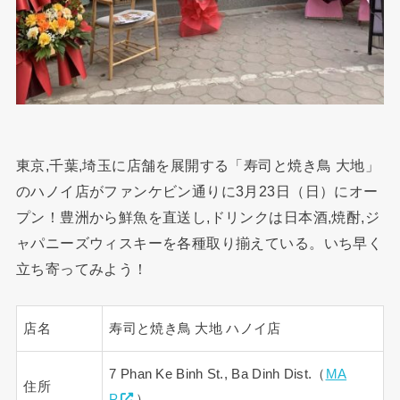
東京,千葉,埼玉に店舗を展開する「寿司と焼き鳥 大地」
のハノイ店がファンケビン通りに3月23日（日）にオー
プン！豊洲から鮮魚を直送し,ドリンクは日本酒,焼酎,ジ
ャパニーズウィスキーを各種取り揃えている。いち早く
立ち寄ってみよう！
店名
寿司と焼き鳥 大地 ハノイ店
7 Phan Ke Binh St., Ba Dinh Dist.（
MA
住所
P
）