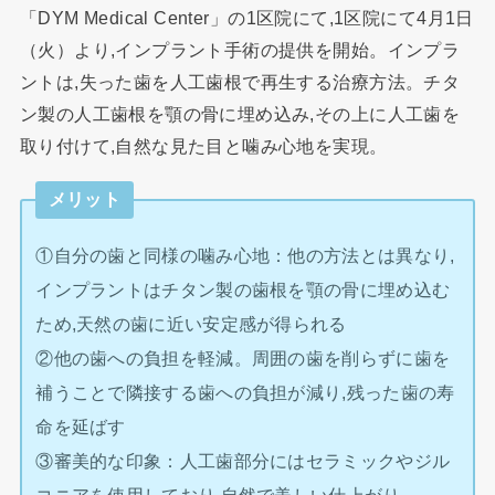
「DYM Medical Center」の1区院にて,1区院にて4月1日
（火）より,インプラント手術の提供を開始。インプラ
ントは,失った歯を人工歯根で再生する治療方法。チタ
ン製の人工歯根を顎の骨に埋め込み,その上に人工歯を
取り付けて,自然な見た目と噛み心地を実現。
メリット
①自分の歯と同様の噛み心地：他の方法とは異なり,
インプラントはチタン製の歯根を顎の骨に埋め込む
ため,天然の歯に近い安定感が得られる
②他の歯への負担を軽減。周囲の歯を削らずに歯を
補うことで隣接する歯への負担が減り,残った歯の寿
命を延ばす
③審美的な印象：人工歯部分にはセラミックやジル