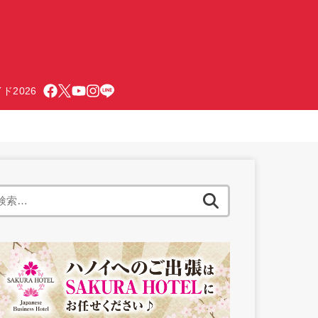
ド2026
検
索: