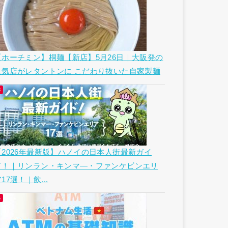
【ホーチミン】桐麺【新店】5月26日｜大阪発の
人気店がレタントンに こだわり抜いた自家製麺
【2026年最新版】ハノイの日本人街最新ガイ
ド！｜リンラン・キンマ―・ファンケビンエリ
17選！｜飲...