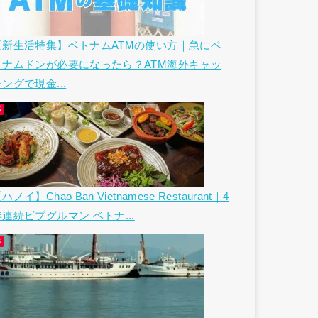
【新生活特集】ベトナムATMの使い方｜急にベ
トナムドンが必要になったら？ATM海外キャッ
ングで現金...
ハノイ】Chao Ban Vietnamese Restaurant｜4
年連続ビブグルマン ベトナ...