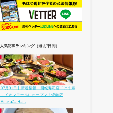
人気記事ランキング（過去7日間）
【07月31日】新着情報｜回転寿司店「はま寿
司」イオンモールにオープン！焼肉店
AsukaZa Ha...