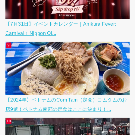
【7月31日】イベントカレンダー｜Anikura Fever:
Carnival！Nippon Oi...
【2024年】ベトナムのCom Tam（定食）コムタムのお
店9選！ベトナム南部の定食はここに決まり！...