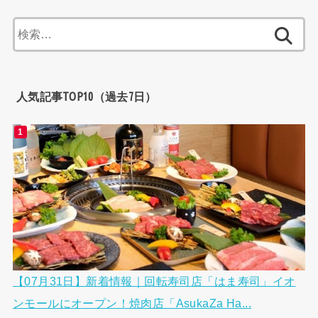
検
索:
人気記事TOP10（過去7日）
【07月31日】新着情報｜回転寿司店「はま寿司」イオ
ンモールにオープン！焼肉店「AsukaZa Ha...