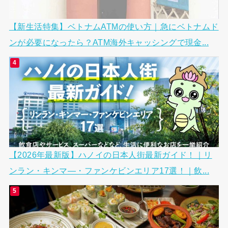
【新生活特集】ベトナムATMの使い方｜急にベトナムド
ンが必要になったら？ATM海外キャッシングで現金...
【2026年最新版】ハノイの日本人街最新ガイド！｜リ
ンラン・キンマ―・ファンケビンエリア17選！｜飲...