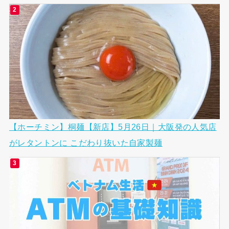
【ホーチミン】桐麺【新店】5月26日｜大阪発の人気店
がレタントンに こだわり抜いた自家製麺