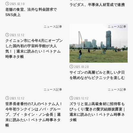
2025.02.10
ラピダス、半導体人材育成で連携
老舗の食堂、法外な料金請求で
SNS炎上
ニュース記事
ニュース記事
2023.12.12
クイニョン市に今年4月にオープン
した国内初の宇宙科学館が大人
気！｜週末に読みたい！ベトナム
時事ネタ帳
2025.03.20
サイゴンの高層ビルと美しい夕日
を眺めながらピクニックを楽しむ
ニュース記事
ニュース記事
2023.12.12
2023.12.12
世界長者番付の7人のベトナム人！
ズラリと並ぶ高級食材に招待客も
今年初ランクインはノバ・グルー
びっくり!驚きの贅沢結婚披露宴｜
プ、ブイ・タイン・ノン会長｜週
週末に読みたい！ベトナム時事ネ
末に読みたい！ベトナム時事ネタ
タ帳
帳