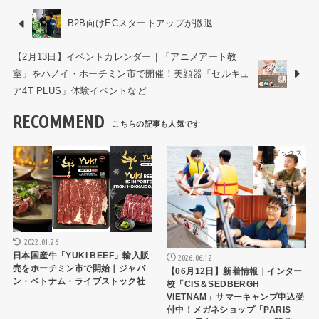
B2B向けECスタートアップが撤退
【2月13日】イベントカレンダー｜「アニメアート教
室」をハノイ・ホーチミン市で開催！美顔器「セルキュ
ア4T PLUS」体験イベントなど
RECOMMEND
トピックス
トピックス
2022.01.26
日本国産牛「YUKI BEEF」輸入販
2026.06.12
売をホーチミン市で開始｜ジャパ
【06月12日】新着情報｜インター
ン・ベトナム・ライブストック社
校「CIS＆SEDBERGH
VIETNAM」サマーキャンプ申込受
付中！メガネショップ「PARIS