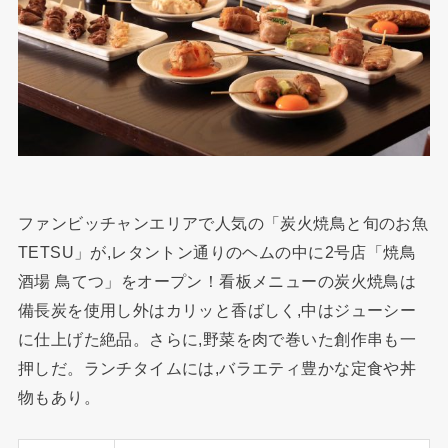
ファンビッチャンエリアで人気の「炭火焼鳥と旬のお魚
TETSU」が,レタントン通りのヘムの中に2号店「焼鳥
酒場 鳥てつ」をオープン！看板メニューの炭火焼鳥は
備長炭を使用し外はカリッと香ばしく,中はジューシー
に仕上げた絶品。さらに,野菜を肉で巻いた創作串も一
押しだ。ランチタイムには,バラエティ豊かな定食や丼
物もあり。