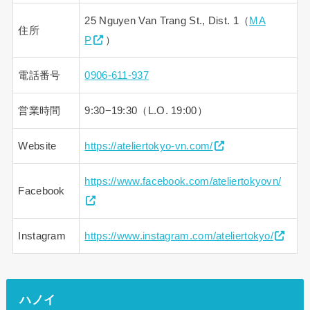
25 Nguyen Van Trang St., Dist. 1（
MA
住所
P
）
電話番号
0906-611-937
営業時間
9:30−19:30（L.O. 19:00）
Website
https://ateliertokyo-vn.com/
https://www.facebook.com/ateliertokyovn/
Facebook
Instagram
https://www.instagram.com/ateliertokyo/
ハノイ