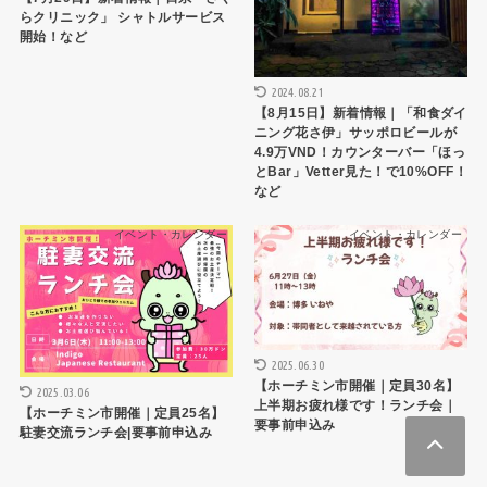
らクリニック」 シャトルサービス
開始！など
2024.08.21
【8月15日】新着情報｜「和食ダイ
ニング花さ伊」サッポロビールが
4.9万VND！カウンターバー「ほっ
とBar」Vetter見た！で10%OFF！
など
イベント・カレンダー
イベント・カレンダー
2025.06.30
【ホーチミン市開催｜定員30名】
2025.03.06
上半期お疲れ様です！ランチ会｜
【ホーチミン市開催｜定員25名】
要事前申込み
駐妻交流ランチ会|要事前申込み