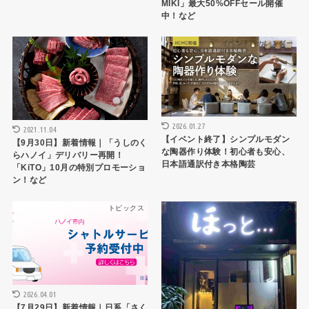
MIKI」最大50%OFFセール開催
中！など
トピックス
イベント・カレンダー
2026.01.27
2021.11.04
【イベント終了】シンプルモダン
【9月30日】新着情報｜「うしのく
な陶器作り体験！初心者も安心、
らハノイ」デリバリー再開！
日本語通訳付き本格陶芸
「KiTO」10月の特別プロモーショ
ン！など
トピックス
トピックス
2026.04.01
【7月29日】新着情報｜日系「さく