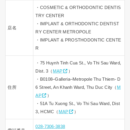
・COSMETIC & ORTHODONTIC DENTIS
TRY CENTER
・IMPLANT & ORTHODONTIC DENTIST
店名
RY CENTER METROPOLE
・IMPLANT & PROSTHODONTIC CENTE
R
・75 Huynh Tinh Cua St., Vo Thi Sau Ward,
Dist. 3（
MAP
）
・B0108–Galleria–Metropole Thu Thiem- D
住所
6 Street, An Khanh Ward, Thu Duc City（
M
AP
）
・51A Tu Xuong St., Vo Thi Sau Ward, Dist
3, HCMC（
MAP
）
028-7306-3838