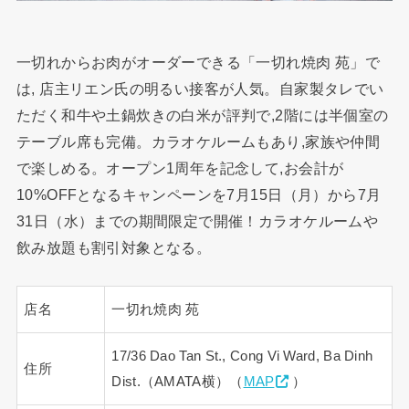
一切れからお肉がオーダーできる「一切れ焼肉 苑」で
は, 店主リエン氏の明るい接客が人気。自家製タレでい
ただく和牛や土鍋炊きの白米が評判で,2階には半個室の
テーブル席も完備。カラオケルームもあり,家族や仲間
で楽しめる。オープン1周年を記念して,お会計が
10%OFFとなるキャンペーンを7月15日（月）から7月
31日（水）までの期間限定で開催！カラオケルームや
飲み放題も割引対象となる。
店名
一切れ焼肉 苑
17/36 Dao Tan St., Cong Vi Ward, Ba Dinh
住所
Dist.（AMATA横）（
MAP
）