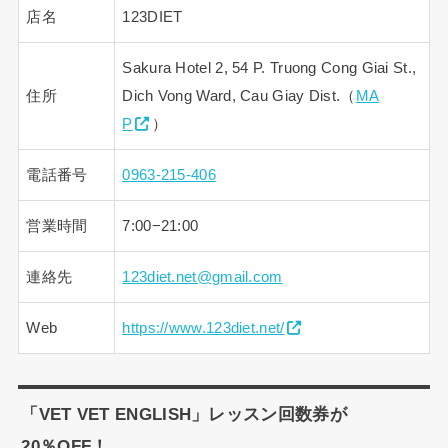
店名
123DIET
Sakura Hotel 2, 54 P. Truong Cong Giai St.,
住所
Dich Vong Ward, Cau Giay Dist.（
MA
P
）
電話番号
0963-215-406
営業時間
7:00−21:00
連絡先
123diet.net@gmail.com
Web
https://www.123diet.net/
「VET VET ENGLISH」レッスン回数券が
20％OFF！