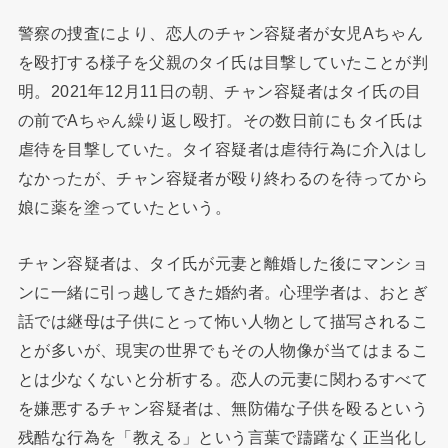
警察の捜査により、恋人のチャン容疑者が女児Aちゃん
を殴打する様子を父親のタイ氏は目撃していたことが判
明。2021年12月11日の朝、チャン容疑者はタイ氏の目
の前でAちゃん繰り返し殴打。その数日前にもタイ氏は
虐待を目撃していた。タイ容疑者は虐待行為に介入はし
なかったが、チャン容疑者が殴り終わるのを待ってから
娘に薬を塗っていたという。
チャン容疑者は、タイ氏が元妻と離婚した後にマンショ
ンに一緒に引っ越してきた婚約者。心理学者は、おとぎ
話では継母は子供にとって怖い人物として描写されるこ
とが多いが、現実の世界でもその人物像が当てはまるこ
とは少なくないと分析する。恋人の元妻に関わるすべて
を嫌悪するチャン容疑者は、無防備な子供を殴るという
残酷な行為を「教える」という言葉で躊躇なく正当化し