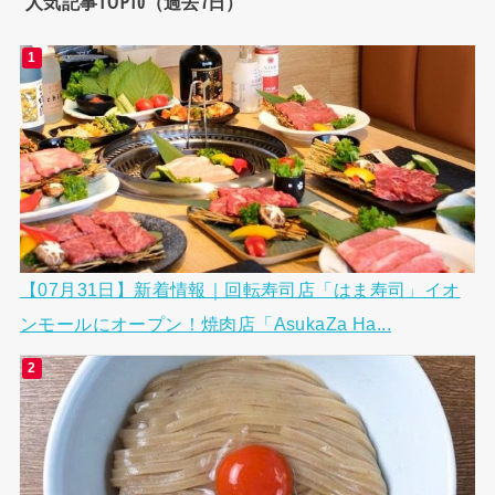
人気記事TOP10（過去7日）
【07月31日】新着情報｜回転寿司店「はま寿司」イオ
ンモールにオープン！焼肉店「AsukaZa Ha...