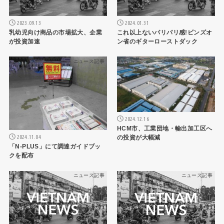
2023.09.13
2024.01.31
乳幼児向け商品の市場拡大、企業
これ以上ないパリパリ感!ビンズオ
が投資加速
ン省のギターローストダック
ニュース記事
ニュース記事
2024.12.16
HCM市、工業団地・輸出加工区へ
2024.11.04
の投資が大幅減
「N-PLUS」にて調達ガイドブッ
クを配布
ニュース記事
ニュース記事