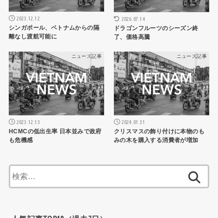
2023.12.12
2026.07.14
シンガポール、ベトナムからの隔
ドラゴンフルーツのシーズン終
離なし渡航可能に
了、価格高騰
ニュース記事
ニュース記事
2023.12.13
2024.01.31
HCMCの低出生率 日本並みで政府
クリスマスの飾り付けに本物のも
も危機感
みの木を購入する消費者が増加
検
索: