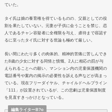
ていた。
タイ氏は娘の養育権を得ているものの、父親としての役
割を果たしていない。元妻が子供に会うことを禁じ、恋
人であるチャン容疑者に全権限を与え、虐待まで容認す
るに至ったタイ氏に対する世論も極めて厳しい。
長い間にわたり多くの肉体的、精神的苦痛に苦しんでき
た8歳の少女に対する同情と憤慨、2人に相応の罰が与
えられることへの願い、マンション内の児童保護機関の
電話番号や案内の掲示の必要性を訴える声などが高まっ
ている。現在フリーダイヤル、チャイルドヘルプライン
「111」が設置されているが、この悲劇は児童保護制度
を見直すきっかけとなっている。
編集ライターB?o