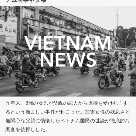
昨年末、8歳の女児が父親の恋人から虐待を受け死亡す
るという痛ましい事件が起こった。加害女性の残忍さと
無関心な父親に憤慨したベトナム国民の世論が徹底的な
調査を後押しした。