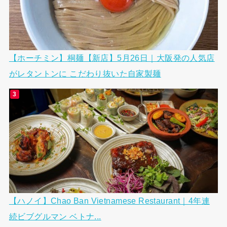
【ホーチミン】桐麺【新店】5月26日｜大阪発の人気店
がレタントンに こだわり抜いた自家製麺
【ハノイ】Chao Ban Vietnamese Restaurant｜4年連
続ビブグルマン ベトナ...