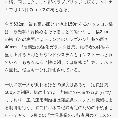
イ橋、同じモクチャウ郡のラブブリッジに続く、ベトナ
ムでは3つ目のガラスの橋となる。
全長632m、最も高い部分で地上150mあるバックロン橋
は、観光客の冒険心をそそること間違いなし。幅2.4m
の橋げたの表面にはフランスのサンゴバン社製の厚さ
40mm、3層構造の強化ガラスを使用。旅行者の体験を
盛り上げる照明とサウンドシステムもインストールされ
ている。もちろん安全性に関しては厳密に計算、テスト
を重ね、強度も十分に評価されている。
一度に数千人が渡れるほどの強度はあるが、定員は約
500人に制限。橋の上では一方向にのみ進めるようにな
っており、正式運用開始後は顔認識システムと機械によ
る制御を行う。すでにギネス記録認定のための手続きも
行っており、5月には「世界最長の歩行者用のガラスの