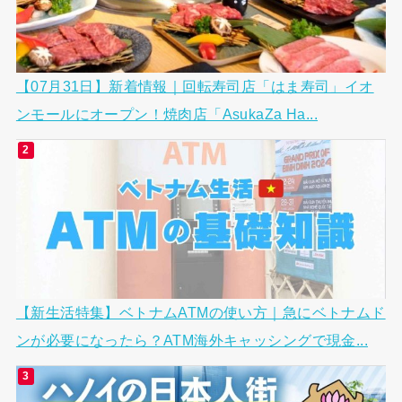
【07月31日】新着情報｜回転寿司店「はま寿司」イオ
ンモールにオープン！焼肉店「AsukaZa Ha...
【新生活特集】ベトナムATMの使い方｜急にベトナムド
ンが必要になったら？ATM海外キャッシングで現金...