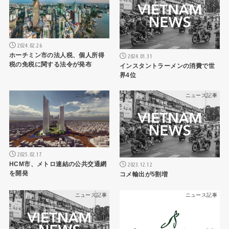
2024.02.26
ホーチミン市の法人税、個人所得
2024.01.31
税の免税に関する法令が発布
インスタントラーメンの消費で世
界4位
ニュース記事
ニュース記事
2025.02.17
HCM市、メトロ連結の公共交通網
2023.12.12
を開発
コメ輸出が5割増
ニュース記事
ニュース記事