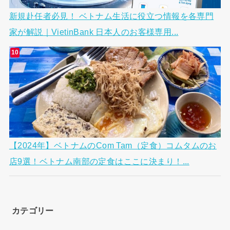
新規赴任者必見！ ベトナム生活に役立つ情報を各専門
家が解説｜VietinBank 日本人のお客様専用...
【2024年】ベトナムのCom Tam（定食）コムタムのお
店9選！ベトナム南部の定食はここに決まり！...
カテゴリー