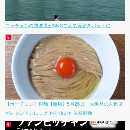
ニャチャンの防波堤がSNSで人気撮影スポットに
【ホーチミン】桐麺【新店】5月26日｜大阪発の人気店
がレタントンに こだわり抜いた自家製麺