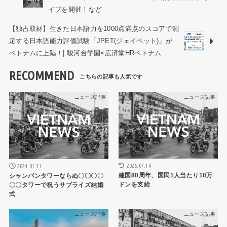
イブを開催！など
【独占取材】生きた日本語力を1000点満点のスコアで測
定する日本語能力評価試験「JPET(ジェイペット)」が
ベトナムに上陸！| 駿河台学園×広済堂HRベトナム
RECOMMEND
ニュース記事
ニュース記事
2026.07.14
2024.01.31
建国80周年、国民1人当たり10万
シャンパンタワーならぬ〇〇〇〇
ドンを支給
〇〇タワーで祝うサプライズ結婚
式
ニュース記事
ニュース記事