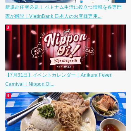
新規赴任者必見！ ベトナム生活に役立つ情報を各専門
家が解説｜VietinBank 日本人のお客様専用...
【7月31日】イベントカレンダー｜Anikura Fever:
Carnival！Nippon Oi...