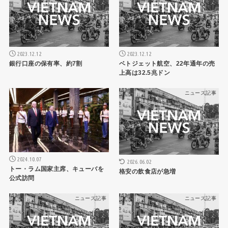
2023.12.12
2023.12.12
銀行口座の保有率、約7割
ベトジェット航空、22年通年の売
上高は32.5兆ドン
ニュース記事
ニュース記事
2024.10.07
2026.06.02
トー・ラム国家主席、キューバを
格安の飲食店が急増
公式訪問
ニュース記事
ニュース記事