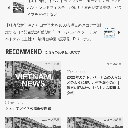
【9月14日】イベントカレンダー｜ホーチミン市でジャ
パントレンドフェスティバル！「河内熱饗音楽隊」がラ
イブを開催！など
【独占取材】生きた日本語力を1000点満点のスコアで測
定する日本語能力評価試験「JPET(ジェイペット)」が
ベトナムに上陸！| 駿河台学園×広済堂HRベトナム
RECOMMEND
ニュース記事
ニュース記事
2023.12.12
2022年のテト、ベトナムの人々は
どのように祝い、何を願うのか｜
週末に読みたい！ベトナム時事ネ
タ帳
2023.12.12
シェアオフィスの需要が回復
ニュース記事
ニュース記事