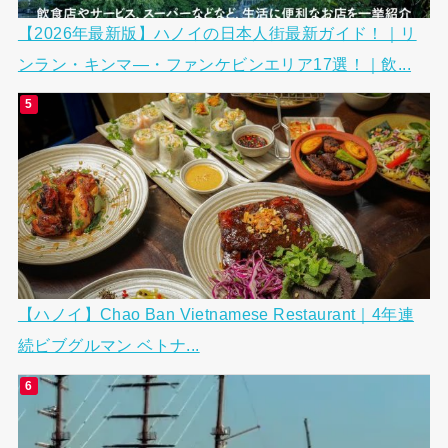
【2026年最新版】ハノイの日本人街最新ガイド！｜リ
ンラン・キンマ―・ファンケビンエリア17選！｜飲...
【ハノイ】Chao Ban Vietnamese Restaurant｜4年連
続ビブグルマン ベトナ...