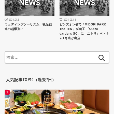
2024.01.31
2024.02.16
ウェディングツーリズム、観光促
ビンズオン省で「MIDORI PARK
進の起爆剤に
The TEN」が着工 「SORA
gardens SC」に「ニトリ」ベトナ
ム1号店が出店！
検
索:
人気記事TOP10（過去7日）