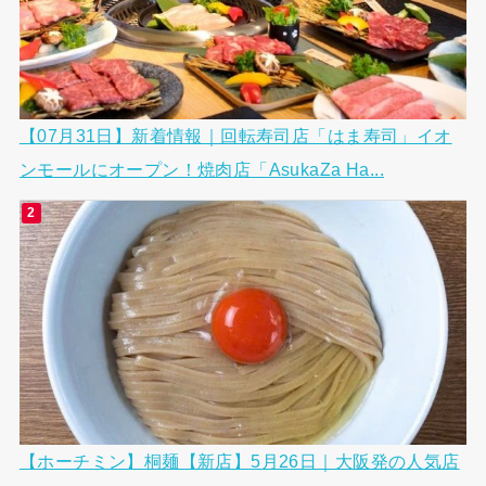
【07月31日】新着情報｜回転寿司店「はま寿司」イオ
ンモールにオープン！焼肉店「AsukaZa Ha...
【ホーチミン】桐麺【新店】5月26日｜大阪発の人気店