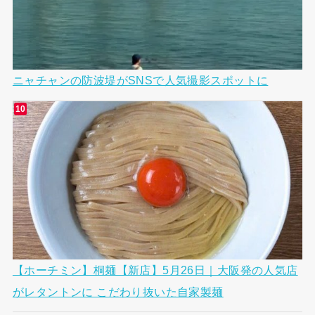
ニャチャンの防波堤がSNSで人気撮影スポットに
【ホーチミン】桐麺【新店】5月26日｜大阪発の人気店
がレタントンに こだわり抜いた自家製麺