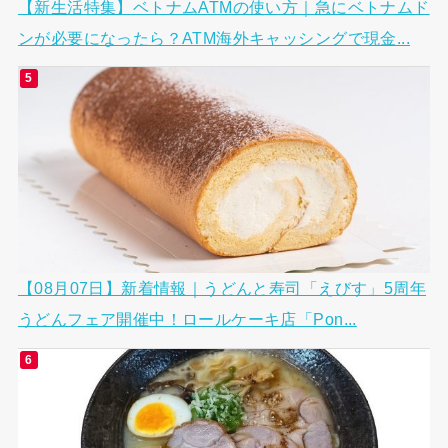
【新生活特集】ベトナムATMの使い方｜急にベトナムド
ンが必要になったら？ATM海外キャッシングで現金...
【08月07日】新着情報｜うどんと寿司「えびす」5周年
うどんフェア開催中！ロールケーキ店「Pon...