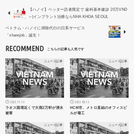
【ハノイ】ベッター読者限定で 歯科基本健診 20万VND
～|インプラント治療ならNHA KHOA SEOUL
ベトナム・ハノイに掃除代行の日系サービス
「sharejob」誕生！
RECOMMEND
ニュース記事
ニュース記事
2023.11.13
2023.08.13
ラオス国境近くで大雨2万軒が浸水
HCM市、メトロ直結のオフィスビ
被害
ルが着工
ニュース記事
ニュース記事