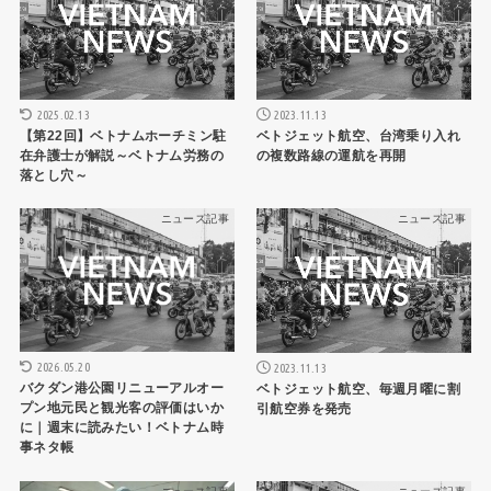
2025.02.13
2023.11.13
【第22回】ベトナムホーチミン駐
ベトジェット航空、台湾乗り入れ
在弁護士が解説～ベトナム労務の
の複数路線の運航を再開
落とし穴～
ニュース記事
ニュース記事
2026.05.20
2023.11.13
バクダン港公園リニューアルオー
ベトジェット航空、毎週月曜に割
プン地元民と観光客の評価はいか
引航空券を発売
に｜週末に読みたい！ベトナム時
事ネタ帳