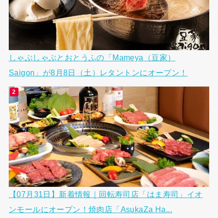
しゃぶしゃぶとおとうふの「Mameya（豆家）
Saigon」が8月8日（土）レタントンにオープン！
【07月31日】新着情報｜回転寿司店「はま寿司」イオ
ンモールにオープン！焼肉店「AsukaZa Ha...