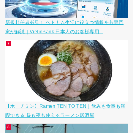
新規赴任者必見！ ベトナム生活に役立つ情報を各専門
家が解説｜VietinBank 日本人のお客様専用...
【ホーチミン】Ramen TEN TO TEN｜飲みも食事も満
喫できる 昼も夜も使えるラーメン居酒屋