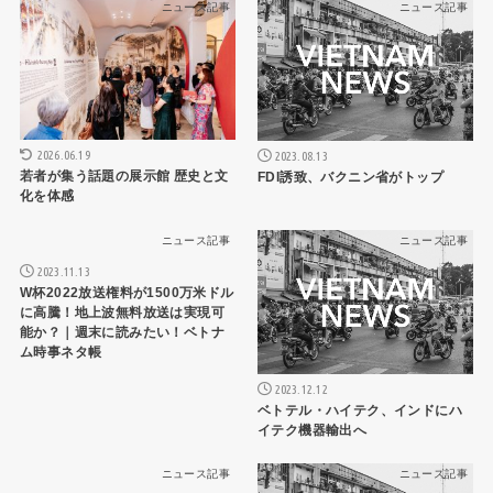
ニュース記事
ニュース記事
2026.06.19
2023.08.13
若者が集う話題の展示館 歴史と文
FDI誘致、バクニン省がトップ
化を体感
ニュース記事
ニュース記事
2023.11.13
W杯2022放送権料が1500万米ドル
に高騰！地上波無料放送は実現可
能か？｜週末に読みたい！ベトナ
ム時事ネタ帳
2023.12.12
ベトテル・ハイテク、インドにハ
イテク機器輸出へ
ニュース記事
ニュース記事