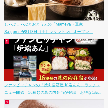
しゃぶしゃぶとおとうふの「Mameya（豆家）
Saigon」が8月8日（土）レタントンにオープン！
ファンビッチャンの「焼肉居酒屋 炉端あん」ランチメ
ニュー開始！16種類の幕の内弁当が登場！お得な1品...