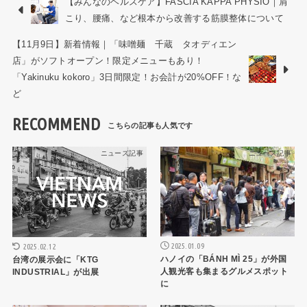
【みんなのヘルスケア】FASCIA KAPPA PHYSIO｜肩
こり、腰痛、など根本から改善する筋膜整体について
【11月9日】新着情報｜「味噌麺 千蔵 タオディエン
店」がソフトオープン！限定メニューもあり！
「Yakinuku kokoro」3日間限定！お会計が20%OFF！な
ど
RECOMMEND
ニュース記事
ニュース記事
2025.01.09
2025.02.12
ハノイの「BÁNH MÌ 25」が外国
台湾の展示会に「KTG
人観光客も集まるグルメスポット
INDUSTRIAL」が出展
に