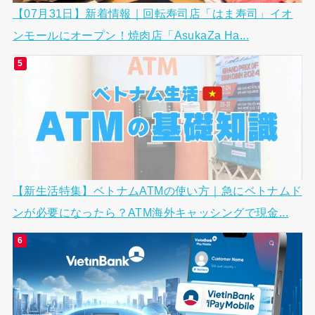
【07月31日】新着情報｜回転寿司店「はま寿司」イオ
ンモールにオープン！焼肉店「AsukaZa Ha...
【新生活特集】ベトナムATMの使い方｜急にベトナムド
ンが必要になったら？ATM海外キャッシングで現金...