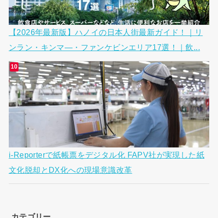
【2026年最新版】ハノイの日本人街最新ガイド！｜リ
ンラン・キンマ―・ファンケビンエリア17選！｜飲...
i-Reporterで紙帳票をデジタル化 FAPV社が実現した紙
文化脱却とDX化への現場意識改革
カテゴリー