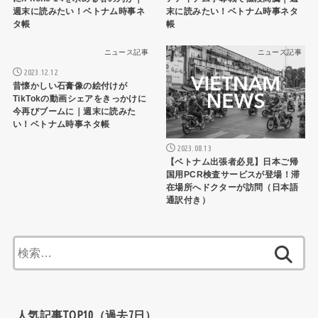
週末に読みたい！ベトナム時事ネ
末に読みたい！ベトナム時事ネタ
タ帳
帳
ニュース記事
ニュース記事
2023.12.12
昔懐かしい石膏像の絵付けが
TikTokの動画シェアをきっかけに
今再びブームに｜週末に読みた
い！ベトナム時事ネタ帳
2023.08.13
【ベトナム出張者必見】日本ご帰
国用PCR検査サービスが登場！滞
在場所へドクターが訪問（日本語
通訳付き）
検
索:
人気記事TOP10（過去7日）