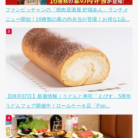
ファンビッチャンの「焼肉居酒屋 炉端あん」ランチメ
ニュー開始！16種類の幕の内弁当が登場！お得な1品...
【08月07日】新着情報｜うどんと寿司「えびす」5周年
うどんフェア開催中！ロールケーキ店「Pon...