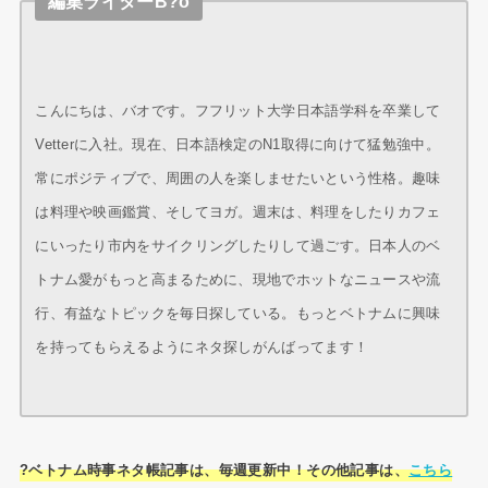
編集ライターB?o
こんにちは、バオです。フフリット大学日本語学科を卒業して
Vetterに入社。現在、日本語検定のN1取得に向けて猛勉強中。
常にポジティブで、周囲の人を楽しませたいという性格。趣味
は料理や映画鑑賞、そしてヨガ。週末は、料理をしたりカフェ
にいったり市内をサイクリングしたりして過ごす。日本人のベ
トナム愛がもっと高まるために、現地でホットなニュースや流
行、有益なトピックを毎日探している。もっとベトナムに興味
を持ってもらえるようにネタ探しがんばってます！
?ベトナム時事ネタ帳記事は、毎週更新中！その他記事は、
こちら