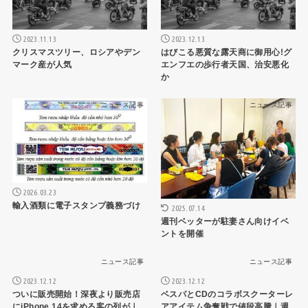
2023.11.13
2023.12.13
クリスマスツリー、ロシアやデン
はびこる悪質な露天商に御用心!グ
マーク産が人気
エンフエの歩行者天国、治安悪化
か
ニュース記事
ニュース記事
2026.03.23
輸入酒類に電子スタンプ義務づけ
2025.07.14
週刊ベッターが駐妻さん向けイベ
ントを開催
ニュース記事
ニュース記事
2023.12.12
2023.12.12
ついに販売開始！深夜より販売店
ベスパとCDのコラボスクーターレ
にiPhone 14を求める客の列が｜
アアイテム争奪戦で値段高騰｜週