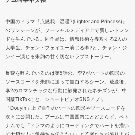
中国のドラマ『点燃我、温暖?(Lighter and Princess)』
のワンシーンが、ソーシャルメディア上で新しいトレン
ドを生んでいる。同作品は、情報技術を専攻する2人の
大学生、チェン・フェイユー演じる李?と、チャン・ジ
ンイー演じる朱韵の甘く切ないラブストーリー。
反響を呼んでいるのは第5話の、李?がハートの図形の
ソースコードを朱韵に送って告白するシーン。放送後、
李?のロマンチックな行動に触発されたネチズンが、中
国版TikTokこと、ショートビデオSNSアプリ
「Douyin」上で自作のハートの図形やソースコードを
次々に公開した。ブームは中国国内にとどまらず、ベト
ナムでも「ドラマのようにコーディングでハートを描い
て大切な人に気持ちを伝えたい」と若者たちが盛り上が