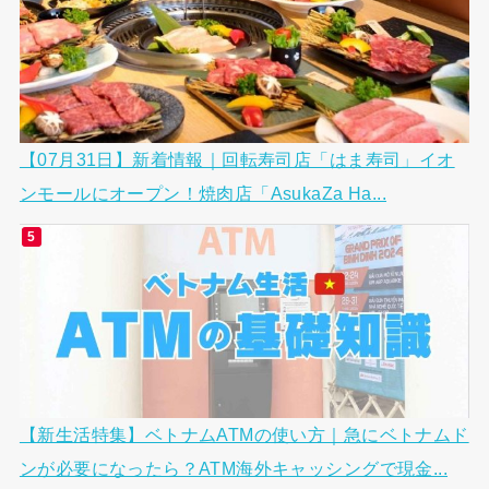
【07月31日】新着情報｜回転寿司店「はま寿司」イオ
ンモールにオープン！焼肉店「AsukaZa Ha...
【新生活特集】ベトナムATMの使い方｜急にベトナムド
ンが必要になったら？ATM海外キャッシングで現金...